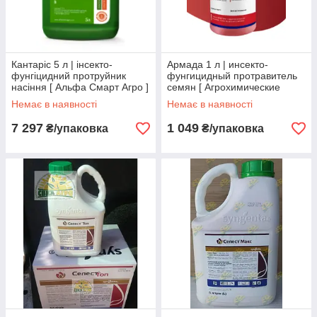
Кантаріс 5 л | інсекто-
Армада 1 л | инсекто-
фунгіцидний протруйник
фунгицидный протравитель
насіння [ Альфа Смарт Агро ]
семян [ Агрохимические
технологии ]
Немає в наявності
Немає в наявності
7 297
1 049
₴/упаковка
₴/упаковка