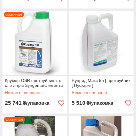
оригинал
Круїзер OSR протруйник т. к.
Нуприд Макс 5л | протруйник
с. 5 літрів Syngenta/Сингента
[ Нуфарм ]
Немає в наявності
Немає в наявності
25 741
5 510
₴/упаковка
₴/упаковка
Оригинал