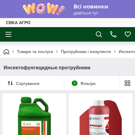
СВКА АГРО
Товари та послуги
Протруйники і інокулянти
Инсекто
Инсектофунгицидные протруйники
Сортування
0
Фільтри