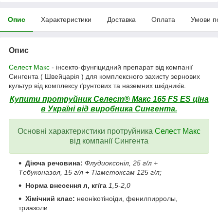
Опис
Характеристики
Доставка
Оплата
Умови п
Опис
Селест Макс
- інсекто-фунгіцидний препарат від компанії
Сингента ( Швейцарія ) для комплексного захисту зернових
культур від комплексу ґрунтових та наземних шкідників.
Купити протруйник Селест® Макс 165 FS ES ціна
в Україні від виробника Сингента.
Основні характеристики протруйника
Селест Макс
від компанії Сингента
Діюча речовина:
Флудиоксоніл, 25 г/л +
Тебуконазол, 15 г/л + Тіаметоксам 125 г/л;
Норма внесення л, кг/га
1,5-2,0
Хімічний клас:
неонікотіноіди, фенилпирролы,
триазоли