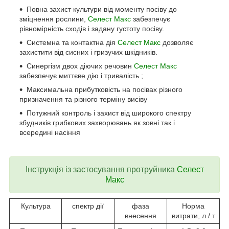
Повна захист культури від моменту посіву до
зміцнення рослини,
Селест Макс
забезпечує
рівномірність сходів і задану густоту посіву.
Системна та контактна дія
Селест Макс
дозволяє
захистити від сисних і гризучих шкідників.
Синергізм двох діючих речовин
Селест Макс
забезпечує миттєве дію і тривалість ;
Максимальна прибутковість на посівах різного
призначення та різного терміну висіву
Потужний контроль і захист від широкого спектру
збудників грибкових захворювань як зовні так і
всередині насіння
Інструкція із застосування
протруйника
Селест
Макс
Культура
спектр дії
фаза
Норма
внесення
витрати, л / т