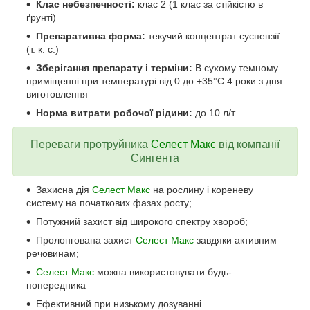
Клас небезпечності:
клас 2 (1 клас за стійкістю в
ґрунті)
Препаративна форма:
текучий концентрат суспензії
(т. к. с.)
Зберігання препарату і терміни:
В сухому темному
приміщенні при температурі від 0 до +35°С 4 роки з дня
виготовлення
Норма витрати робочої рідини:
до 10 л/т
Переваги протруйника
Селест Макс
від компанії
Сингента
Захисна дія
Селест Макс
на рослину і кореневу
систему на початкових фазах росту;
Потужний захист від широкого спектру хвороб;
Пролонгована захист
Селест Макс
завдяки активним
речовинам;
Селест Макс
можна використовувати будь-
попередника
Ефективний при низькому дозуванні.