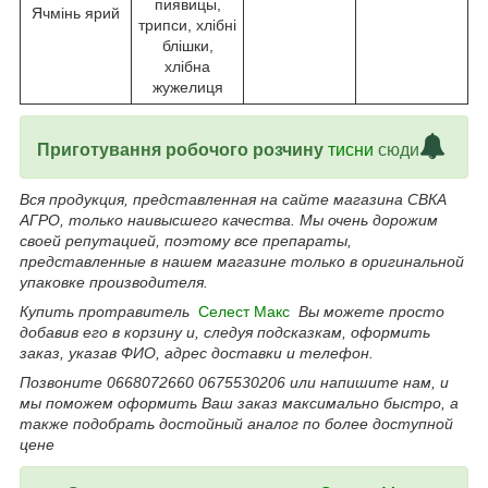
пиявицы,
Ячмінь ярий
трипси, хлібні
блішки,
хлібна
жужелиця
Приготування робочого розчину
тисни
сюди
Вся продукция, представленная на сайте магазина СВКА
АГРО, только наивысшего качества. Мы очень дорожим
своей репутацией, поэтому все препараты,
представленные в нашем магазине только в оригинальной
упаковке производителя.
Купить
протравитель
Селест Макс
Вы можете просто
добавив его в корзину и, следуя подсказкам, оформить
заказ, указав ФИО, адрес доставки и телефон.
Позвоните 0668072660 0675530206 или напишите нам, и
мы поможем оформить Ваш заказ максимально быстро, а
также подобрать достойный аналог по более доступной
цене