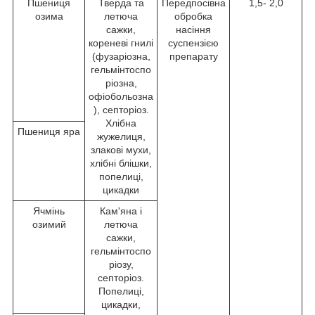
Пшениця
Тверда та
Передпосівна
1,5- 2,0
озима
летюча
обробка
сажки,
насіння
кореневі гнилі
суспензією
(фузаріозна,
препарату
гельмінтоспо
ріозна,
офіобольозна
), септоріоз.
Хлібна
Пшениця яра
жужелиця,
злакові мухи,
хлібні блішки,
попелиці,
цикадки
Ячмінь
Кам'яна і
озимий
летюча
сажки,
гельмінтоспо
ріозу,
септоріоз.
Попелиці,
цикадки,