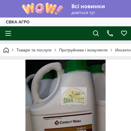
СВКА АГРО
Товари та послуги
Протруйники і інокулянти
Инсекто