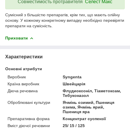
Совместимость
протравителя
Селест Макс
Сумісний з більшістю препаратів, крім тих, що мають олійну
основу. У кожному конкретному випадку необхідно перевіряти
препарати на сумісність.
Приховати
Характеристики
Основні атрибути
Виробник
Syngenta
Країна виробник
Швейцарія
Діюча речовина
Флудиоксоніл, Тіаметоксам,
Тебуконазол
Оброблювані культури
Ячмінь озимий, Пшениця
озима, Ячмінь ярий,
Пшениця яра
Препаративна форма
Концентрат суспензії
Вміст діючої речовини
25/ 15 / 125