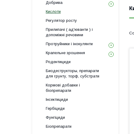
Добрива
К
Кислоти
Регулятор росту
Прилипачі ( ад'юванти ) і
допоміжні речовини
Протруйники і інокулянти
Крапельне зрошення
Родентициди
Биодеструкторы, препарати
для грунту, торф, субстрати
Кормові добавки і
біопрепарати
Інсектициди
Гербіциди
Фунгіциди
Біопрепарати