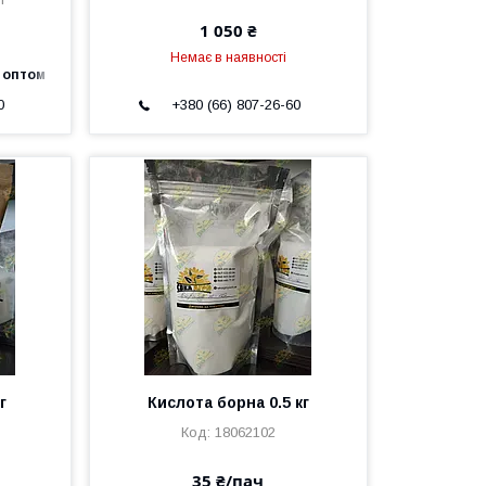
1 050 ₴
а
Немає в наявності
 оптом
0
+380 (66) 807-26-60
г
Кислота борна 0.5 кг
18062102
35 ₴/пач