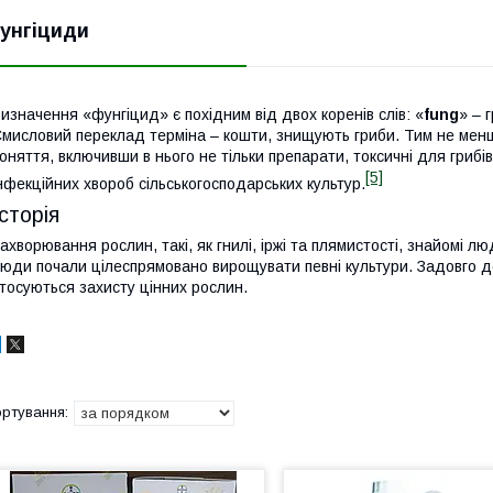
унгіциди
изначення «фунгіцид» є похідним від двох коренів слів: «
fung
» – 
мисловий переклад терміна – кошти, знищують гриби. Тим не мен
оняття, включивши в нього не тільки препарати, токсичні для грибів
[5]
нфекційних хвороб сільськогосподарських культур.
Історія
ахворювання рослин, такі, як гнилі, іржі та плямистості, знайомі лю
юди почали цілеспрямовано вирощувати певні культури. Задовго до
тосуються захисту цінних рослин.