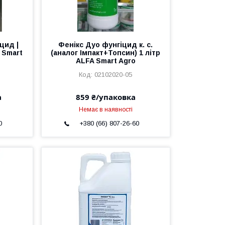
іцид |
Фенікс Дуо фунгіцид к. с.
A Smart
(аналог Імпакт+Топсин) 1 літр
ALFA Smart Agro
02102020-05
а
859 ₴/упаковка
Немає в наявності
0
+380 (66) 807-26-60