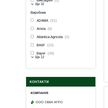
Биксафен
2
Ще 32
Виробник
ADAMA
31
Arista
6
Atlantica Agricola
2
BASF
23
Bayer
26
Ще 12
КОНТАКТИ
ООО СВКА АГРО