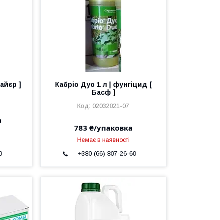
айєр ]
Кабріо Дуо 1 л | фунгіцид [
Басф ]
02032021-07
а
783 ₴/упаковка
Немає в наявності
0
+380 (66) 807-26-60