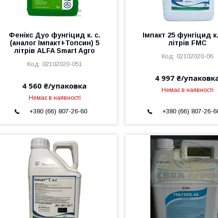
Фенікс Дуо фунгіцид к. с.
Імпакт 25 фунгіцид к.
(аналог Імпакт+Топсин) 5
літрів FMC
літрів ALFA Smart Agro
02102020-06
02102020-051
4 997 ₴/упаковк
4 560 ₴/упаковка
Немає в наявності
Немає в наявності
+380 (66) 807-26-60
+380 (66) 807-26-6