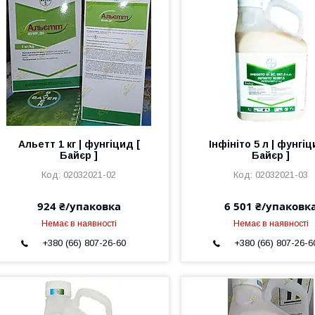
Альетт 1 кг | фунгіцид [
Інфініто 5 л | фунгіц
Байєр ]
Байєр ]
02032021-02
02032021-03
924 ₴/упаковка
6 501 ₴/упаковк
Немає в наявності
Немає в наявності
+380 (66) 807-26-60
+380 (66) 807-26-6