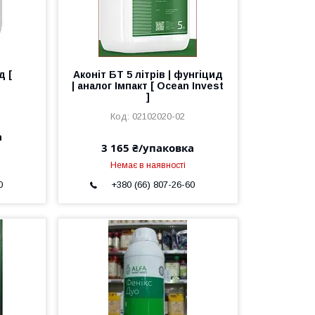
д [
Аконіт БТ 5 літрів | фунгіцид
| аналог Імпакт [ Ocean Invest
]
02102020-02
а
3 165 ₴/упаковка
Немає в наявності
0
+380 (66) 807-26-60