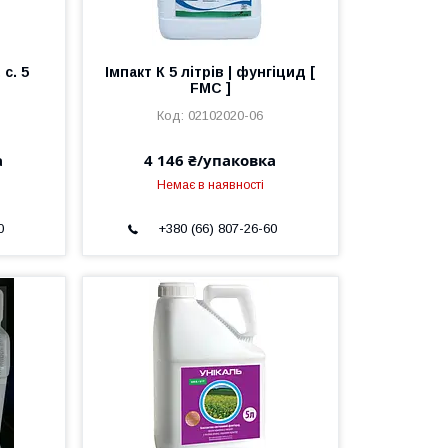
 с. 5
Імпакт К 5 літрів | фунгіцид [
FMC ]
02102020-06
а
4 146 ₴/упаковка
Немає в наявності
0
+380 (66) 807-26-60