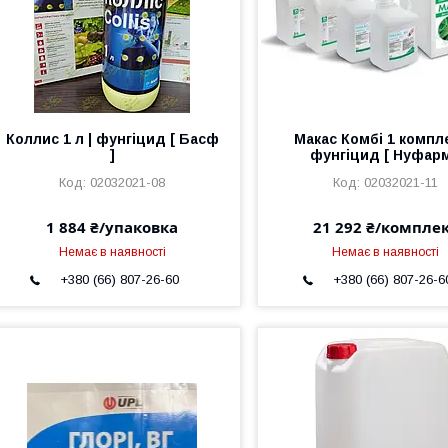
Коллис 1 л | фунгіцид [ Басф
Макас Комбі 1 компле
]
фунгіцид [ Нуфарм
02032021-08
02032021-11
1 884 ₴/упаковка
21 292 ₴/компле
Немає в наявності
Немає в наявності
+380 (66) 807-26-60
+380 (66) 807-26-6