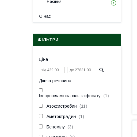
Насіння
О нас
ФІЛЬТРИ
Ціна
Діюча речовина
Ізопропіламінна сіль гліфосату
1
Азоксистробин
11
Аметоктрадин
1
Беномілу
3