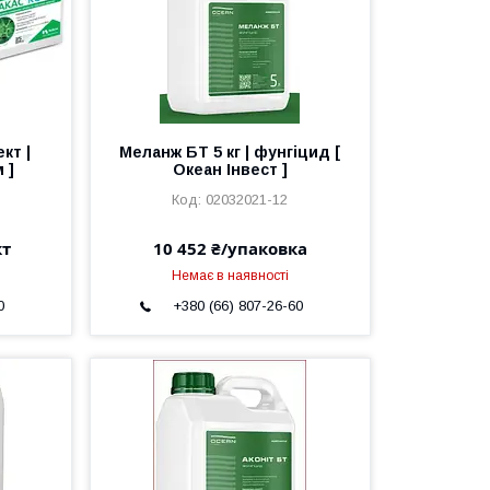
кт |
Меланж БТ 5 кг | фунгіцид [
 ]
Океан Інвест ]
02032021-12
кт
10 452 ₴/упаковка
Немає в наявності
0
+380 (66) 807-26-60