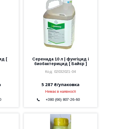
ид [
Серенада 10 л | фунгіцид і
биобактерицид [ Байєр ]
02032021-04
а
5 287 ₴/упаковка
Немає в наявності
0
+380 (66) 807-26-60