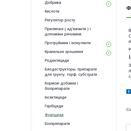
Добрива
Ф
Кислоти
Регулятор росту
Прилипачі ( ад'юванти ) і
В
допоміжні речовини
С
п
Протруйники і інокулянти
і
Крапельне зрошення
Родентициди
З
Биодеструкторы, препарати
л
для грунту, торф, субстрати
с
Кормові добавки і
біопрепарати
Інсектициди
Гербіциди
Фунгіциди
Біопрепарати