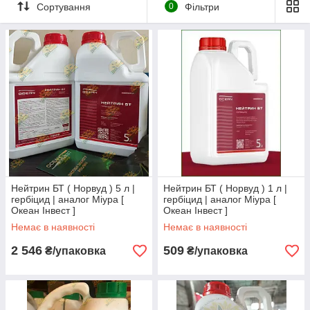
пошкоджують рослини, що застосовуються при
Сортування
0
Фільтри
вирощуванні сільськогосподарських культур. У свою
чергу, за ступенем селективності засоби поділяють на:
широко виборчі
(наприклад, похідні
триазинів в кукурудзяних посівах пригнічують ріст
багатьох бур'янів, що належать як до Дводольних
та Однодольних);
вузько виборчі
.
Нейтрин БТ ( Норвуд ) 5 л |
Нейтрин БТ ( Норвуд ) 1 л |
гербіцид | аналог Міура [
гербіцид | аналог Міура [
Океан Інвест ]
Океан Інвест ]
Немає в наявності
Немає в наявності
2 546
509
₴/упаковка
₴/упаковка