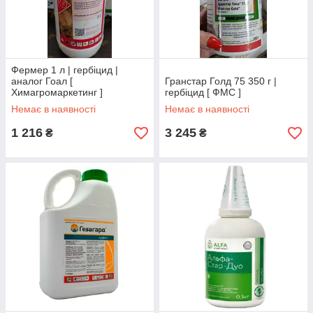
Фермер 1 л | гербіцид |
аналог Гоал [
Гранстар Голд 75 350 г |
Химагромаркетинг ]
гербіцид [ ФМС ]
Немає в наявності
Немає в наявності
1 216
3 245
₴
₴