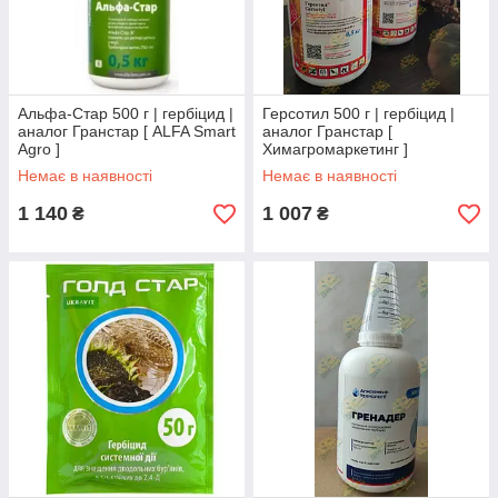
Альфа-Стар 500 г | гербіцид |
Герсотил 500 г | гербіцид |
аналог Гранстар [ ALFA Smart
аналог Гранстар [
Agro ]
Химагромаркетинг ]
Немає в наявності
Немає в наявності
1 140
1 007
₴
₴