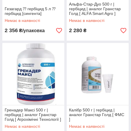
Альфа-Стар-Дуо 500 г |
Гезагард ⁇ гербіцид 5 л ⁇
гербіцид | аналог Гранстар
гербіцид [сингента]
Голд [ ALFA Smart Agro ]
Немає в наявності
Немає в наявності
2 356
2 280
₴/упаковка
₴
Гренадер Максі 500 г |
Калібр 500 г | гербіцид |
гербіцид | аналог Гранстар
аналог Гранстар Голд [ ФМС
Голд [ Агрохімічні Технології ]
]
Немає в наявності
Немає в наявності