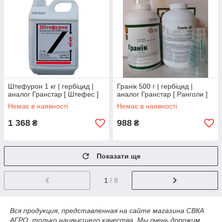
Штефурон 1 кг | гербіцид |
Гранік 500 г | гербіцид |
аналог Гранстар [ Штефес ]
аналог Гранстар [ Ранголи ]
Немає в наявності
Немає в наявності
1 368
988
₴
₴
Показати ще
1
/ 8
Вся продукция, представленная на сайте магазина СВКА
АГРО, только наивысшего качества. Мы очень дорожим