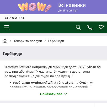
СВКА АГРО
Товари та послуги
Гербіциди
Гербіциди
В межах кожного напрямку дії гербіциди здатні знищувати всі
рослини або тільки їх частина. Виходячи з цього, вони
розподіляються на дві групи по спектру дії:
гербіциди суцільної дії
: згубно діють на будь-яку
рослинність, знаходять застосування при обробці
території спортивних майданчиків, зрошувальних
Показати все
каналів, узбіч доріг та ін.
гербіциди вибіркової дії
(селективні) вибірково