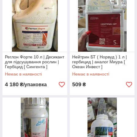
Реглон Форте 10 л | Десикант
Нейтрин БТ ( Норвуд ) 1 л |
для підсушування рослин |
гербицид | аналог Миура [
Гербіцид [ Сингента ]
Океан Инвест ]
Немає в наявності
Немає в наявності
4 180
509
₴/упаковка
₴