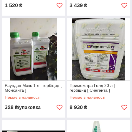
1 520
3 439
₴
₴
Раундап Макс 1 л | гербіцид [
Примекстра Голд 20 л |
Монсанта ]
гербіцид [ Сингента ]
Немає в наявності
Немає в наявності
328
8 930
₴/упаковка
₴