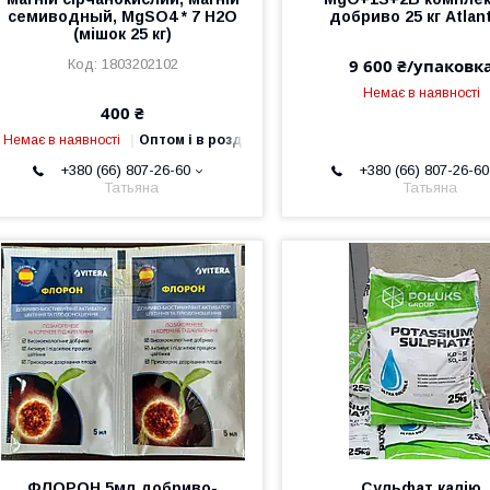
семиводный, MgSO4 * 7 H2O
добриво 25 кг Atlant
(мішок 25 кг)
9 600 ₴/упаковк
1803202102
Немає в наявності
400 ₴
Немає в наявності
Оптом і в роздріб
+380 (66) 807-26-60
+380 (66) 807-26-60
Татьяна
Татьяна
ФЛОРОН 5мл добриво-
Сульфат калію