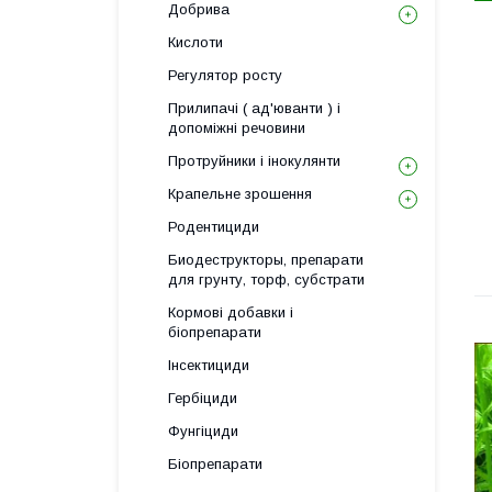
Добрива
Кислоти
Регулятор росту
Прилипачі ( ад'юванти ) і
допоміжні речовини
Протруйники і інокулянти
Крапельне зрошення
Родентициди
Биодеструкторы, препарати
для грунту, торф, субстрати
Кормові добавки і
біопрепарати
Інсектициди
Гербіциди
Фунгіциди
Біопрепарати