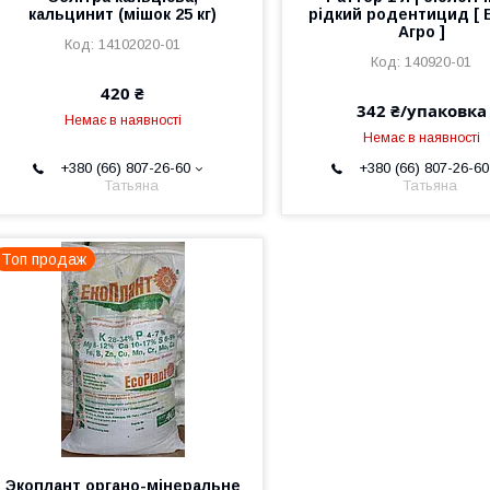
кальцинит (мішок 25 кг)
рідкий родентицид [ 
Агро ]
14102020-01
140920-01
420 ₴
342 ₴/упаковка
Немає в наявності
Немає в наявності
+380 (66) 807-26-60
+380 (66) 807-26-60
Татьяна
Татьяна
Топ продаж
Экоплант органо-мінеральне