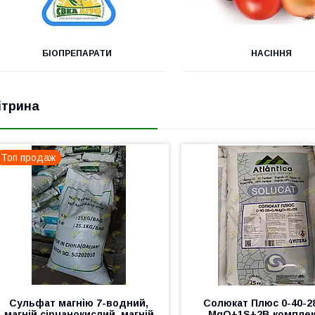
БІОПРЕПАРАТИ
НАСІННЯ
ітрина
Топ продаж
Сульфат магнію 7-водний,
Солюкат Плюс 0-40-2
магній сірчанокислий, магній
MgO+1S+2B компле