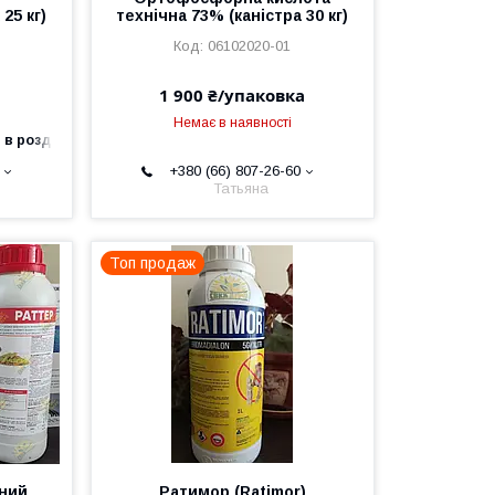
25 кг)
технічна 73% (каністра 30 кг)
06102020-01
1 900 ₴/упаковка
Немає в наявності
 в роздріб
+380 (66) 807-26-60
Татьяна
Топ продаж
чний
Ратимор (Ratimor)