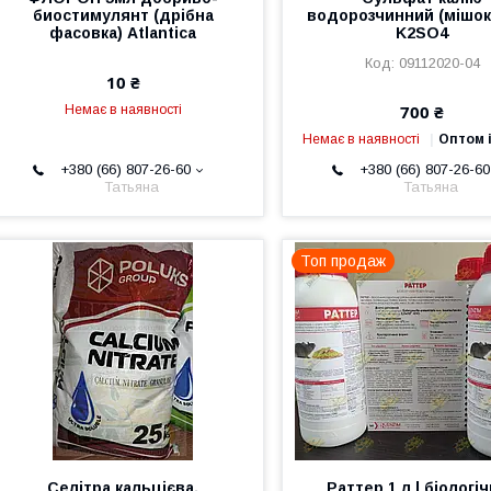
биостимулянт (дрібна
водорозчинний (мішок 
фасовка) Atlantica
K2SO4
09112020-04
10 ₴
700 ₴
Немає в наявності
Немає в наявності
Оптом і
+380 (66) 807-26-60
+380 (66) 807-26-60
Татьяна
Татьяна
Топ продаж
Селітра кальцієва,
Раттер 1 л | біологі