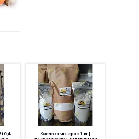
8+0,4
Кислота янтарна 1 кг |
ксне
антистрессант, стимулятор