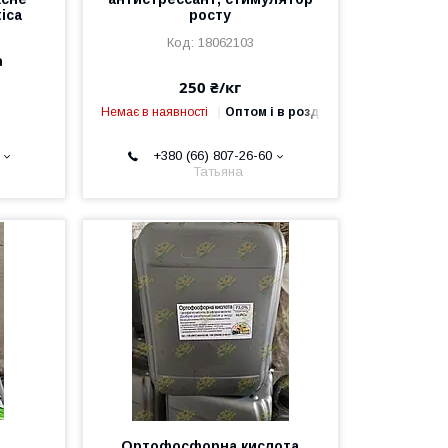
ica
росту
18062103
а
250 ₴/кг
Немає в наявності
Оптом і в роздріб
+380 (66) 807-26-60
Татьяна
Ортофосфорна кислота