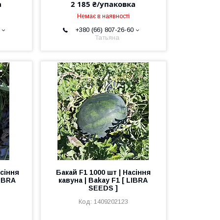
а
2 185 ₴/упаковка
Немає в наявності
+380 (66) 807-26-60
Татьяна
асіння
Бакай F1 1000 шт | Насіння
LIBRA
кавуна | Bakay F1 [ LIBRA
SEEDS ]
1409202123