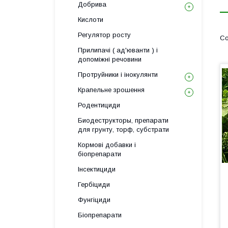
Добрива
Кислоти
Регулятор росту
Прилипачі ( ад'юванти ) і
допоміжні речовини
Протруйники і інокулянти
Крапельне зрошення
Родентициди
Биодеструкторы, препарати
для грунту, торф, субстрати
Кормові добавки і
біопрепарати
Інсектициди
Гербіциди
Фунгіциди
Біопрепарати