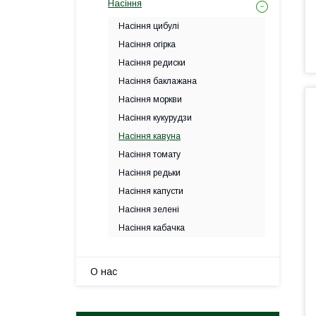
Насіння
Насіння цибулі
Насіння огірка
Насіння редиски
Насіння баклажана
Насіння моркви
Насіння кукурудзи
Насіння кавуна
Насіння томату
Насіння редьки
Насіння капусти
Насіння зелені
Насіння кабачка
О нас