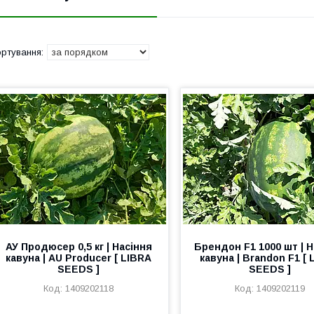
АУ Продюсер 0,5 кг | Насіння
Брендон F1 1000 шт | Н
кавуна | AU Producer [ LIBRA
кавуна | Brandon F1 [
SEEDS ]
SEEDS ]
1409202118
1409202119