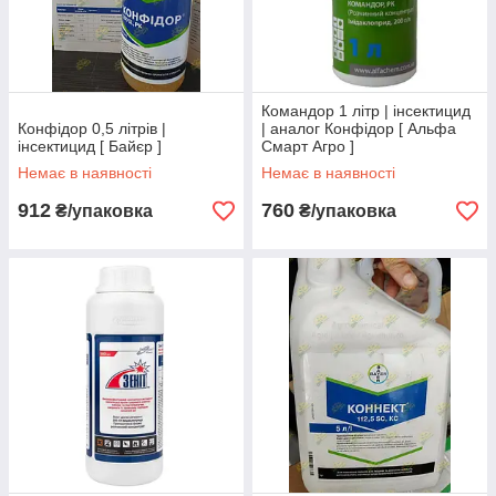
Командор 1 літр | інсектицид
Конфідор 0,5 літрів |
| аналог Конфідор [ Альфа
інсектицид [ Байєр ]
Смарт Агро ]
Немає в наявності
Немає в наявності
912
760
₴/упаковка
₴/упаковка