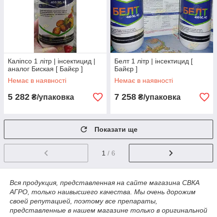
Каліпсо 1 літр | інсектицид |
Белт 1 літр | інсектицид [
аналог Биская [ Байєр ]
Байєр ]
Немає в наявності
Немає в наявності
5 282
7 258
₴/упаковка
₴/упаковка
Показати ще
1
/ 6
Вся продукция, представленная на сайте магазина СВКА
АГРО, только наивысшего качества. Мы очень дорожим
своей репутацией, поэтому все препараты,
представленные в нашем магазине только в оригинальной