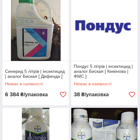
Пондус 5 літрів | інсектицид |
Синерид 5 літрів | інсектицид
аналог Биская [ Кемінова |
| аналог Биская [ Дефенда ]
ФМС ]
Немає в наявності
Немає в наявності
6 384
38
₴/упаковка
₴/упаковка