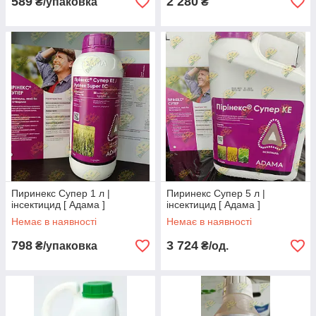
589
2 280
₴/упаковка
₴
Пиринекс Супер 1 л |
Пиринекс Супер 5 л |
інсектицид [ Адама ]
інсектицид [ Адама ]
Немає в наявності
Немає в наявності
798
3 724
₴/упаковка
₴/од.