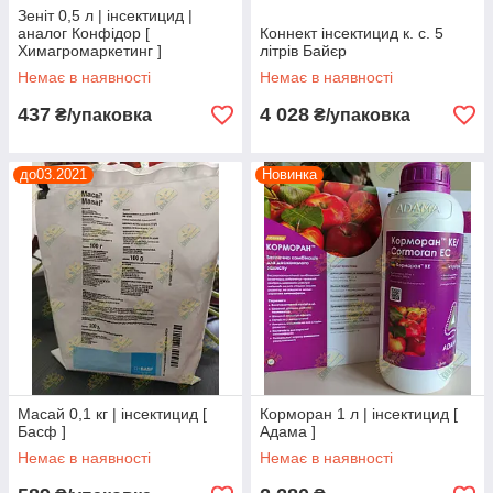
Зеніт 0,5 л | інсектицид |
аналог Конфідор [
Коннект інсектицид к. с. 5
Химагромаркетинг ]
літрів Байєр
Немає в наявності
Немає в наявності
437
4 028
₴/упаковка
₴/упаковка
до03.2021
Новинка
Масай 0,1 кг | інсектицид [
Корморан 1 л | інсектицид [
Басф ]
Адама ]
Немає в наявності
Немає в наявності