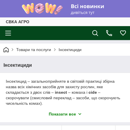
СВКА АГРО
Товари та послуги
Інсектициди
Інсектициди
Інсектицид – загальноприйняте в світовій практиці збірна
назва всіх хімічних засобів для захисту рослин, яке
складається з двох слів –
insect
– комаха і
cide
–
скорочувати (смисловий переклад – засоби, що скорочують
чисельність комах).
Історія
Показати все
Вважають, що захист рослин від шкідників виникла з появою і
розвитком землеробства близько 10 тисяч років тому, а