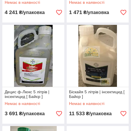
Немає в наявності
Немає в наявності
4 241
1 471
₴/упаковка
₴/упаковка
Децис ф-Люкс 5 літрів |
Біскайя 5 літрів | інсектицид [
інсектицид [ Байєр ]
Байєр ]
Немає в наявності
Немає в наявності
3 691
11 533
₴/упаковка
₴/упаковка