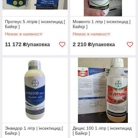
Протеус 5 літрів | інсектицид [
Мовенто 1 літр | інсектицид [
Байєр ]
Байєр ]
Немає в наявності
Немає в наявності
11 172
2 210
₴/упаковка
₴/упаковка
Энвидор 1 літр | інсектицид [
Децис 100 1 літр | інсектицид
Байєр ]
[ Байєр ]