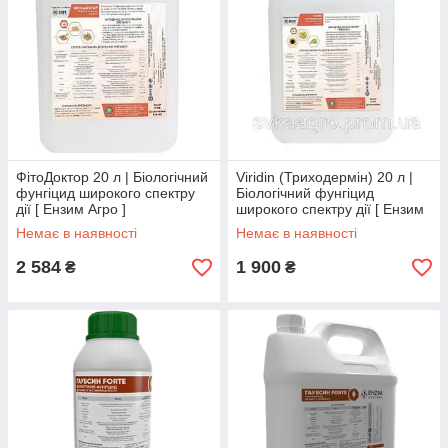
ФітоДоктор 20 л | Біологічний
Viridin (Триходермін) 20 л |
фунгіцид широкого спектру
Біологічний фунгіцид
дії [ Ензим Агро ]
широкого спектру дії [ Ензим
Агро ]
Немає в наявності
Немає в наявності
2 584
1 900
₴
₴