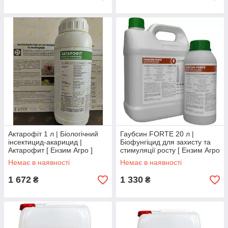
Актарофіт 1 л | Біологічний
Гаубсин FORTE 20 л |
інсектицид-акарицид |
Біофунгіцид для захисту та
Актарофит [ Ензим Агро ]
стимуляції росту [ Ензим Агро
]
Немає в наявності
Немає в наявності
1 672
1 330
₴
₴