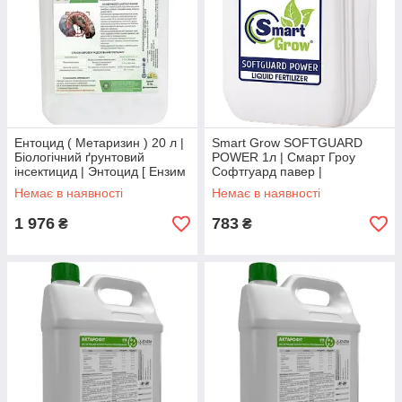
Ентоцид ( Метаризин ) 20 л |
Smart Grow SOFTGUARD
Біологічний ґрунтовий
POWER 1л | Смарт Гроу
інсектицид | Энтоцид [ Ензим
Софтгуард павер |
Агро ]
натуральний имунорегулятор
Немає в наявності
Немає в наявності
рослин
1 976
783
₴
₴