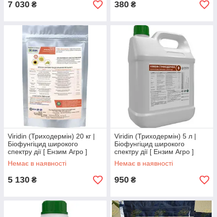
7 030
380
₴
₴
Viridin (Триходермін) 20 кг |
Viridin (Триходермін) 5 л |
Біофунгіцид широкого
Біофунгіцид широкого
спектру дії [ Ензим Агро ]
спектру дії [ Ензим Агро ]
Сухий концетрат
Розчин
Немає в наявності
Немає в наявності
5 130
950
₴
₴