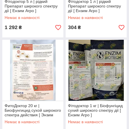
Фітодоктор 5 л | рідкий
Фітодоктор 1 л | рідкий
Препарат широкого спектру
Препарат широкого спектру
дії [ Ензим Агро ]
дії [ Ензим Агро ]
Немає в наявності
Немає в наявності
1 292
304
₴
₴
ФитоДоктор 20 кг |
Фітодоктор 1 кг | Біофунгіцид
Биофунгицид сухой широкого
сухий широкого спектру дії [
спектра действия [ Энзим
Ензим Агро ]
Агро ]
Немає в наявності
Немає в наявності