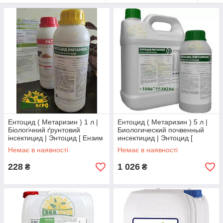
Ентоцид ( Метаризин ) 1 л |
Ентоцид ( Метаризин ) 5 л |
Біологічний ґрунтовий
Биологический почвенный
інсектицид | Энтоцид [ Ензим
инсектицид | Энтоцид [
Агро ]
Энзим Агро ]
Немає в наявності
Немає в наявності
228
1 026
₴
₴