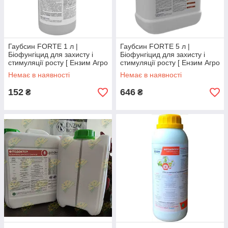
Гаубсин FORTE 1 л |
Гаубсин FORTE 5 л |
Біофунгіцид для захисту і
Біофунгіцид для захисту і
стимуляції росту [ Ензим Агро
стимуляції росту [ Ензим Агро
]
]
Немає в наявності
Немає в наявності
152
646
₴
₴