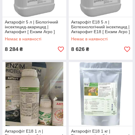
Актарофіт 5 л | Біологічний
Актарофіт Е18 5 л |
інсектицид-акарицид |
Біотехнологічний інсектицид |
Актарофит [ Ензим Агро ]
Актарофит Е18 [ Ензим Агро ]
Немає в наявності
Немає в наявності
8 284
8 626
₴
₴
Актарофіт Е18 1 л |
Актарофіт Е18 1 кг |