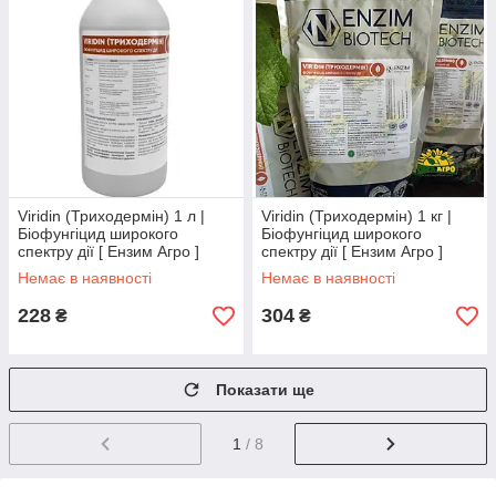
Viridin (Триходермін) 1 л |
Viridin (Триходермін) 1 кг |
Біофунгіцид широкого
Біофунгіцид широкого
спектру дії [ Ензим Агро ]
спектру дії [ Ензим Агро ]
Розчин
Сухий концетрат
Немає в наявності
Немає в наявності
228
304
₴
₴
Показати ще
1
/ 8