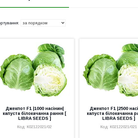
Джекпот F1 |1000 насінин|
Джекпот F1 |2500 нас
капуста білокачанна рання [
капуста білокачанна р
LIBRA SEEDS ]
LIBRA SEEDS ]
К02122021/02
К02122021/021