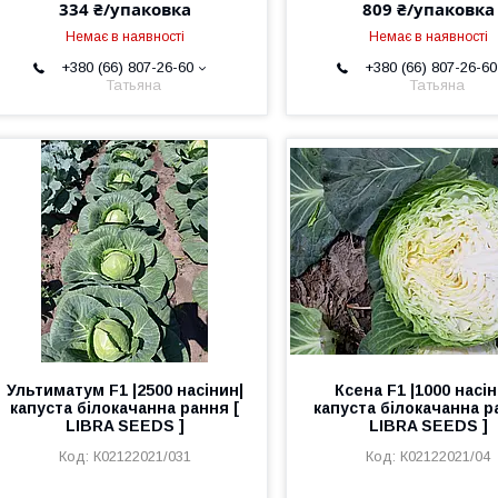
334 ₴/упаковка
809 ₴/упаковка
Немає в наявності
Немає в наявності
+380 (66) 807-26-60
+380 (66) 807-26-60
Татьяна
Татьяна
Ультиматум F1 |2500 насінин|
Ксена F1 |1000 насін
капуста білокачанна рання [
капуста білокачанна р
LIBRA SEEDS ]
LIBRA SEEDS ]
К02122021/031
К02122021/04