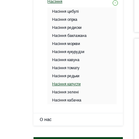
Насіння
Насіння цибулі
Насіння огірка
Насіння редиски
Насіння баклажана
Насіння моркви
Насіння кукурудзи
Насіння кавуна
Насіння томату
Насіння редьки
Насіння капусти
Насіння зелені
Насіння кабачка
О нас