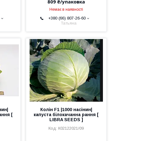
809 ₴/упаковка
Немає в наявності
+380 (66) 807-26-60
Татьяна
нин|
Колін F1 |1000 насінин|
ання [
капуста білокачанна рання [
LIBRA SEEDS ]
К02122021/09