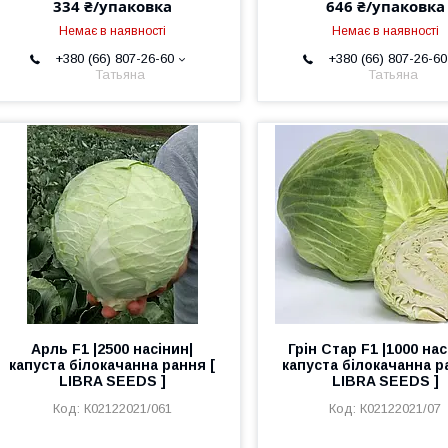
334 ₴/упаковка
646 ₴/упаковка
Немає в наявності
Немає в наявності
+380 (66) 807-26-60
+380 (66) 807-26-60
Татьяна
Татьяна
Арль F1 |2500 насінин|
Грін Стар F1 |1000 нас
капуста білокачанна рання [
капуста білокачанна р
LIBRA SEEDS ]
LIBRA SEEDS ]
К02122021/061
К02122021/07