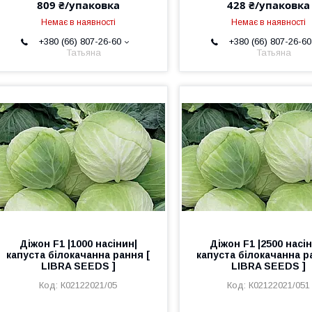
809 ₴/упаковка
428 ₴/упаковка
Немає в наявності
Немає в наявності
+380 (66) 807-26-60
+380 (66) 807-26-60
Татьяна
Татьяна
Діжон F1 |1000 насінин|
Діжон F1 |2500 насін
капуста білокачанна рання [
капуста білокачанна р
LIBRA SEEDS ]
LIBRA SEEDS ]
К02122021/05
К02122021/051