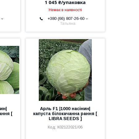
1 045 ₴/упаковка
Немає в наявності
+380 (66) 807-26-60
Татьяна
ин|
Арль F1 |1000 насінин|
ання [
капуста білокачанна рання [
LIBRA SEEDS ]
К02122021/06