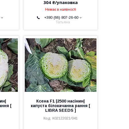
304 ₴/упаковка
Немає в наявності
+380 (66) 807-26-60
Татьяна
ин|
Ксена F1 |2500 насінин|
ання [
капуста білокачанна рання [
LIBRA SEEDS ]
К02122021/041