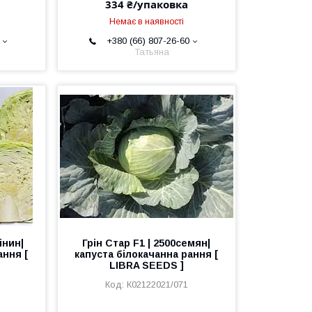
334 ₴/упаковка
Немає в наявності
+380 (66) 807-26-60
Татьяна
інин|
Грін Стар F1 | 2500семян|
ання [
капуста білокачанна рання [
LIBRA SEEDS ]
К02122021/071