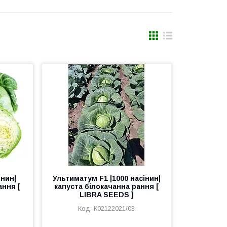
інин|
Ультиматум F1 |1000 насінин|
ання [
капуста білокачанна рання [
LIBRA SEEDS ]
К02122021/03