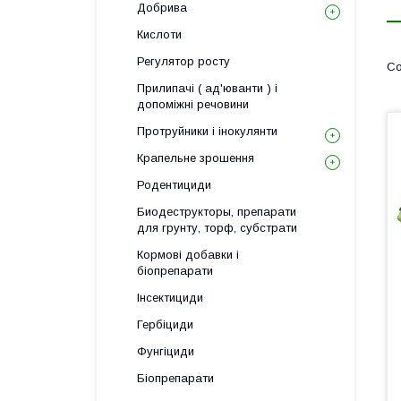
Добрива
Кислоти
Регулятор росту
Прилипачі ( ад'юванти ) і
допоміжні речовини
Протруйники і інокулянти
Крапельне зрошення
Родентициди
Биодеструкторы, препарати
для грунту, торф, субстрати
Кормові добавки і
біопрепарати
Інсектициди
Гербіциди
Фунгіциди
Біопрепарати