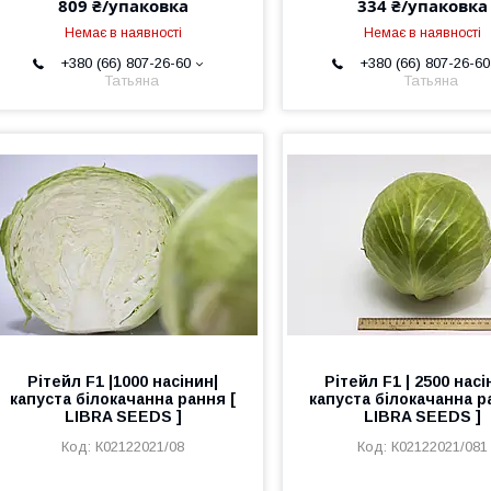
809 ₴/упаковка
334 ₴/упаковка
Немає в наявності
Немає в наявності
+380 (66) 807-26-60
+380 (66) 807-26-60
Татьяна
Татьяна
Рітейл F1 |1000 насінин|
Рітейл F1 | 2500 насі
капуста білокачанна рання [
капуста білокачанна р
LIBRA SEEDS ]
LIBRA SEEDS ]
К02122021/08
К02122021/081