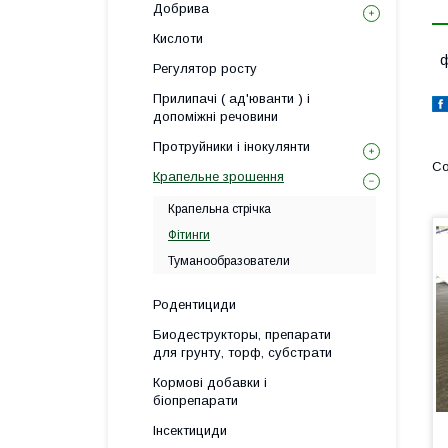
Добрива
Кислоти
ф
Регулятор росту
Прилипачі ( ад'юванти ) і
допоміжні речовини
Протруйники і інокулянти
Крапельне зрошення
Крапельна стрічка
Фітинги
Туманообразователи
Родентициди
Биодеструкторы, препарати
для грунту, торф, субстрати
Кормові добавки і
біопрепарати
Інсектициди