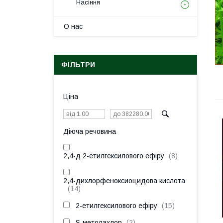
Насіння
О нас
ФІЛЬТРИ
Ціна
Діюча речовина
2,4-д 2-етилгексилового ефіру
8
2,4-дихлорфеноксиоцидова кислота
14
2-етилгексилового ефіру
15
S-метолахлор
2