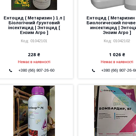
Ентоцид ( Метаризин ) 1 л |
Ентоцид ( Метаризин )
Біологічний ґрунтовий
Биологический почв
інсектицид | Энтоцид [
инсектицид | Энтоц
Ензим Агро ]
Энзим Агро ]
01042101
01042102
228 ₴
1 026 ₴
Немає в наявності
Немає в наявності
+380 (66) 807-26-60
+380 (66) 807-26-6