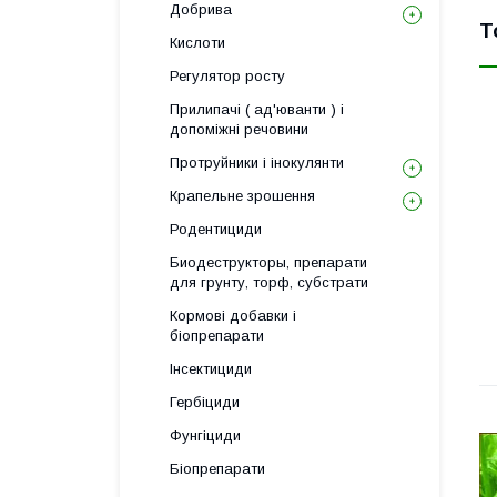
Добрива
Т
Кислоти
Регулятор росту
Прилипачі ( ад'юванти ) і
допоміжні речовини
Протруйники і інокулянти
Крапельне зрошення
Родентициди
Биодеструкторы, препарати
для грунту, торф, субстрати
Кормові добавки і
біопрепарати
Інсектициди
Гербіциди
Фунгіциди
Біопрепарати