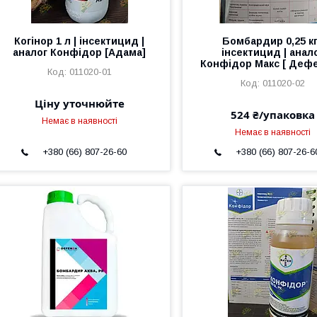
Когінор 1 л | інсектицид |
Бомбардир 0,25 кг
аналог Конфідор [Адама]
інсектицид | анал
Конфідор Макс [ Дефе
011020-01
011020-02
Ціну уточнюйте
524 ₴/упаковка
Немає в наявності
Немає в наявності
+380 (66) 807-26-60
+380 (66) 807-26-6