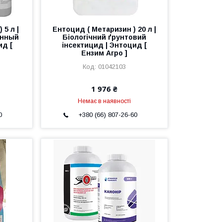
 5 л |
Ентоцид ( Метаризин ) 20 л |
енный
Біологічний ґрунтовий
ид [
інсектицид | Энтоцид [
Ензим Агро ]
01042103
1 976 ₴
Немає в наявності
0
+380 (66) 807-26-60