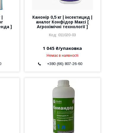
 |
Канонір 0,5 кг | інсектицид |
ог
аналог Конфідор Максі [
нда ]
Агрохімічні технології ]
011020-03
1 045 ₴/упаковка
Немає в наявності
0
+380 (66) 807-26-60