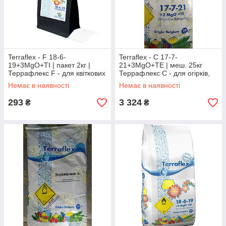
Terraflex - F 18-6-
Terraflex - С 17-7-
19+3MgO+ТІ | пакет 2кг |
21+3MgO+TE | меш. 25кг
Террафлекс F - для квіткових
Террафлекс С - для огірків,
культур і газонних трав |
кабачків і баштанних культур |
Немає в наявності
Немає в наявності
добриво
добриво
293
3 324
₴
₴