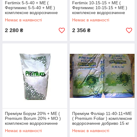
Fertimix 5-5-40 + МЕ (
Fertimix 10-15-15 + МЕ (
Фертимикс 5-5-40 + МЕ )
Фертимикс 10-15-15 + МЕ )
комплексне водорозчинне
комплексне водорозчинне
добриво 25 кг
добриво 25 кг
Немає в наявності
Немає в наявності
2 280
2 356
₴
₴
Преміум Борум 20% + МЕ (
Преміум Фоліар 11-40-11+МЕ
Premium Borum 20% + МО )
( Premium Foliar ) комплексне
комплексне водорозчинне
водорозчинне добриво 15 кг
добриво з Бором 25 кг
Немає в наявності
Немає в наявності