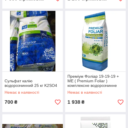
Преміум Фоліар 19-19-19 +
Сульфат калію
МЕ ( Premium Foliar )
водорозчинний 25 кг K2SO4
комплексне водорозчинне
добриво 15 кг
Немає в наявності
Немає в наявності
700
1 938
₴
₴