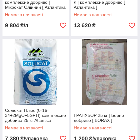
комплексне добриво |
л | комплексне добриво [
Мікрокат Олійний [ Атлантика
Атлантика ]
]
Немає в наявності
Немає в наявності
9 804
13 620
₴/л
₴
Солюкат Плюс (0-16-
34+2MgO+5S+ТІ) комплексне
ГРАНУБОР 25 кг | Борне
добриво 25 кг Atlantica
добриво [ BORAX ]
Немає в наявності
Немає в наявності
7 380
1 200
₴/упаковка
₴/упаковка