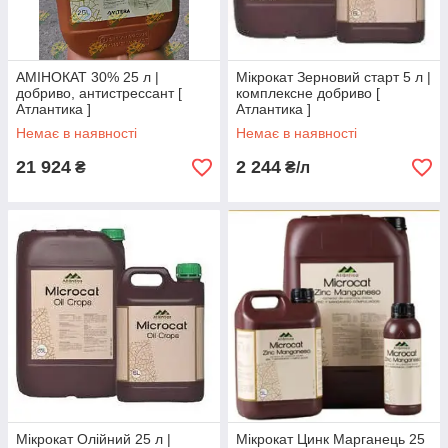
АМІНОКАТ 30% 25 л |
Мікрокат Зерновий старт 5 л |
добриво, антистрессант [
комплексне добриво [
Атлантика ]
Атлантика ]
Немає в наявності
Немає в наявності
21 924
2 244
₴
₴/л
Мікрокат Олійний 25 л |
Мікрокат Цинк Марганець 25