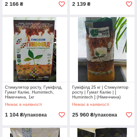
2 166
2 139
₴
₴
Стимулятор росту, Гуміфілд,
Гуміфілд 25 кг | Стимулятор
Гумат Калію, Humintech,
росту | Гумат Калію | [
Німеччина, 1кг
Humintech ] (Німеччина)
Немає в наявності
Немає в наявності
1 104
25 960
₴/упаковка
₴/упаковка