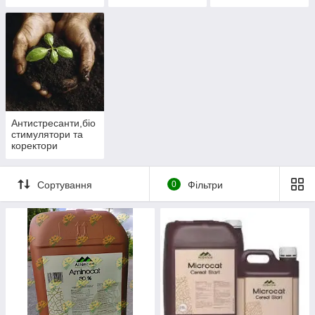
мікроелементами
Антистресанти,біо
стимулятори та
коректори
Сортування
0
Фільтри