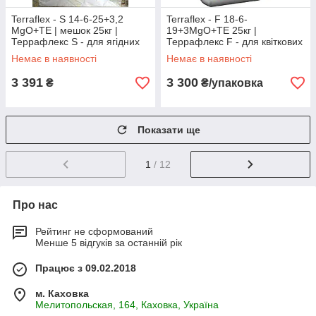
Terraflex - S 14-6-25+3,2
Terraflex - F 18-6-
MgO+ТЕ | мешок 25кг |
19+3MgO+ТЕ 25кг |
Террафлекс S - для ягідних
Террафлекс F - для квіткових
культур | добриво
культур і газонних трав
Немає в наявності
Немає в наявності
3 391
3 300
₴
₴/упаковка
Показати ще
1
/ 12
Про нас
Рейтинг не сформований
Менше 5 відгуків за останній рік
Працює з 09.02.2018
м. Каховка
Мелитопольская, 164, Каховка, Україна