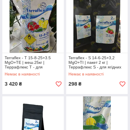
Terraflex - T 15-8-25+3.5
Terraflex - S 14-6-25+3,2
MgO+TE | меш.25кг |
MgO+ТІ | пакет 2 кг |
Террафлекс Т - для
Террафлекс S - для ягідних
пасльонових культур |
культур | добриво
Немає в наявності
Немає в наявності
комплексне добриво
3 420
298
₴
₴