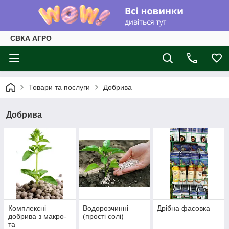
СВКА АГРО
Товари та послуги
Добрива
Добрива
Комплексні
Водорозчинні
Дрібна фасовка
добрива з макро-
(прості солі)
та