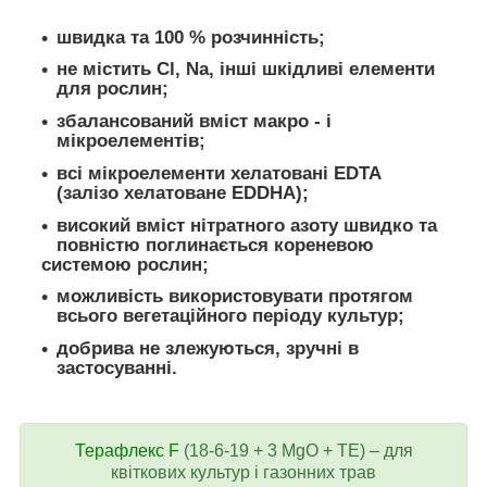
швидка та 100 % розчинність;
не містить Cl, Na, інші шкідливі елементи
для рослин;
збалансований вміст макро - і
мікроелементів;
всі мікроелементи хелатовані EDTA
(залізо хелатоване EDDHA);
високий вміст нітратного азоту швидко та
повністю поглинається кореневою
системою рослин;
можливість використовувати протягом
всього вегетаційного періоду культур;
добрива не злежуються, зручні в
застосуванні.
Терафлекс F
(18-6-19 + 3 MgO + TЕ) – для
квіткових культур і газонних трав