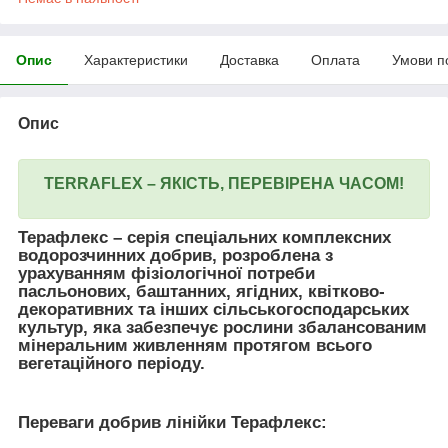
Опис
Характеристики
Доставка
Оплата
Умови п
Опис
TERRAFLEX – ЯКІСТЬ, ПЕРЕВІРЕНА ЧАСОМ!
Терафлекс – серія спеціальних комплексних
водорозчинних добрив, розроблена з
урахуванням фізіологічної потреби
пасльонових, баштанних, ягідних, квітково-
декоративних та інших сільськогосподарських
культур, яка забезпечує рослини збалансованим
мінеральним живленням протягом всього
вегетаційного періоду.
Переваги добрив лінійки Терафлекс: