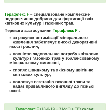
– спеціалізоване комплексне
Терафлекс F
водорозчинне добриво для фертигації всіх
квіткових культур і газонних трав.
Переваги застосування
:
Терафлекс F
за рахунок оптимізації мінерального
живлення забезпечує високі декоративні
якості рослин;
повністю задовольняє потребу квіткових
культур і газонних трав у збалансованому
мінеральному живленні;
сприяє швидкому та якісному цвітінню
квіткових культур;
подовжує вегетацію газонної трави та
надає привабливого вигляду до пізньої
осені.
Терафлекс F
(18-6-19 + 3 MgO + TЕ)
склад: