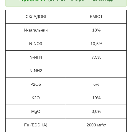
СКЛАДОВІ
ВМІСТ
N-загальний
18%
N-NO
3
10,5%
N-NH
4
7,5%
N-NH
2
–
P
2
O
5
6%
K
2
O
19%
MgO
3,0%
Fe (EDDHA)
2000 мг/кг