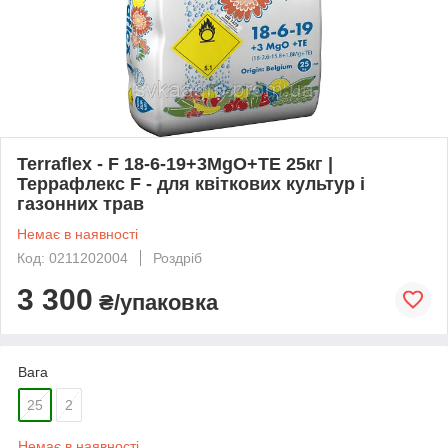
Terraflex - F 18-6-19+3MgO+ТЕ 25кг |
Террафлекс F - для квіткових культур і
газонних трав
Немає в наявності
Код: 0211202004
Роздріб
3 300
₴/упаковка
Вага
25
2
Немає в наявності