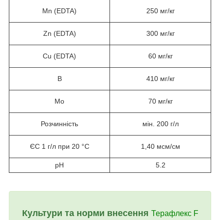
Mn (EDTA)
250 мг/кг
Zn (EDTA)
300 мг/кг
Cu (EDTA)
60 мг/кг
B
410 мг/кг
Mo
70 мг/кг
Розчинність
мін. 200 г/л
ЄС 1 г/л при 20
°
C
1,40 мсм/см
pH
5.2
Культури та норми внесення
Терафлекс F