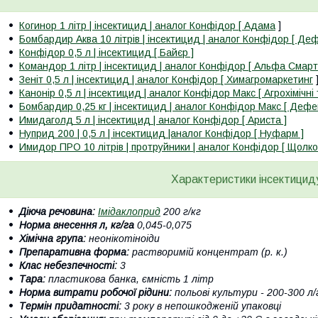
Когинор 1 літр | інсектицид | аналог Конфідор [ Адама
]
Бомбардир Аква 10 літрів | інсектицид | аналог Конфідор [ Де
Конфідор 0,5 л | інсектицид [ Байєр ]
Командор 1 літр | інсектицид | аналог Конфідор [ Альфа Смарт
Зеніт 0,5 л | інсектицид | аналог Конфідор [ Химагромаркетинг
Канонір 0,5 л | інсектицид | аналог Конфідор Макс [ Агрохімічні 
Бомбардир 0,25 кг | інсектицид | аналог Конфідор Макс [ Дефе
Имидаголд 5 л | інсектицид | аналог Конфідор [ Ариста ]
Нуприд 200 | 0,5 л | інсектицид |аналог Конфідор [ Нуфарм ]
Имидор ПРО 10 літрів | протруйники | аналог Конфідор [ Щолко
Характеристики інсектици
Діюча речовина:
Імідаклоприд
200 г/кг
Норма внесення л, кг/га
0,045-0,075
Хімічна група:
неонікотіноіди
Препаративна форма:
растворимій концентрат (р. к.)
Клас небезпечності:
3
Тара:
пластикова банка, ємність 1 літр
Норма витрати робочої рідини:
польові культури - 200-300 л/
Термін придатності:
3 року в непошкодженій упаковці