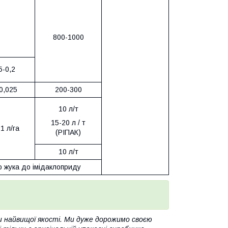
800-1000
5-0,2
0,025
200-300
10 л/т
15-20 л / т
1 л/га
(РІПАК)
10 л/т
о жука до імідаклоприду
и найвищої якості. Ми дуже дорожимо своєю