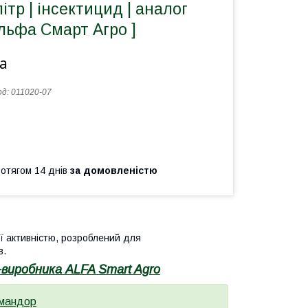
ітр | інсектицид | аналог
льфа Смарт Агро ]
а
од:
011020-07
ротягом 14 днів
за домовленістю
ї активністю, розроблений для
в.
-виробника ALFA Smart Agro
мандор