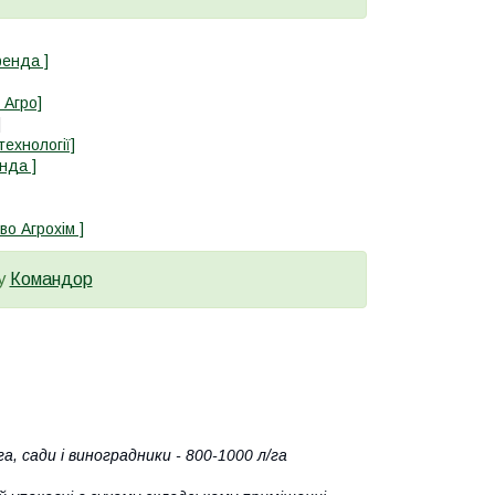
фенда ]
 Агро]
]
технології]
нда ]
во Агрохім ]
ду
Командор
га, сади і виноградники - 800-1000 л/га