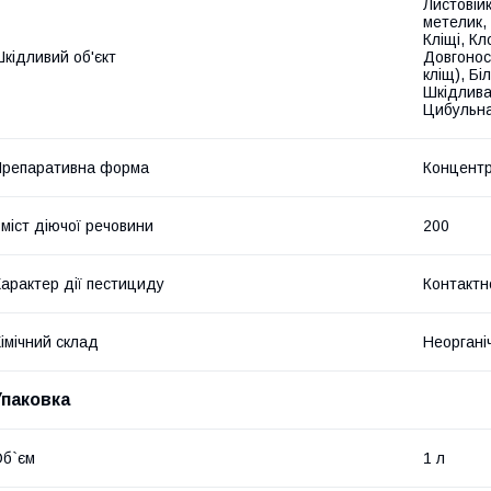
Листовійк
метелик, 
Кліщі, К
кідливий об'єкт
Довгонос
кліщ), Бі
Шкідлива
Цибульна
репаративна форма
Концентр
міст діючої речовини
200
арактер дії пестициду
Контактн
імічний склад
Неоргані
Упаковка
б`єм
1 л