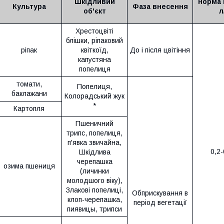
Шкідливий
норма 
Культура
Фаза внесення
об'єкт
л
Хрестоцвіті
блішки, ріпаковий
ріпак
квіткоїд,
До і після цвітіння
капустяна
попелиця
томати,
Попелиця,
баклажани
Колорадський жук
*
Картопля
Пшеничний
трипс, попелиця,
п'явка звичайна,
0,2-
Шкідлива
черепашка
озима пшениця
(личинки
молодшого віку),
Злакові попелиці,
Обприскування в
клоп-черепашка,
період вегетації
пиявицы, трипси