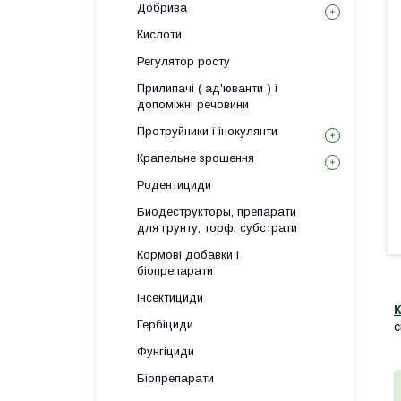
Добрива
Кислоти
Регулятор росту
Прилипачі ( ад'юванти ) і
допоміжні речовини
Протруйники і інокулянти
Крапельне зрошення
Родентициди
Биодеструкторы, препарати
для грунту, торф, субстрати
Кормові добавки і
біопрепарати
Інсектициди
Гербіциди
с
Фунгіциди
Біопрепарати