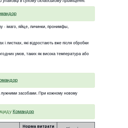
й упаковці в сухому складському приміщенні.
омандор
ку - імаго, яйце, личинки, пронимфы,
х і листках, які відростають вже після обробки
годних умов, таких як висока температура або
омандор
 з лужними засобами. При кожному новому
тициду
Командор
Норма витрати