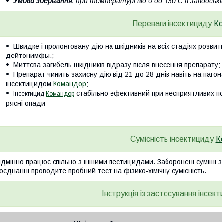
Умови зберігання:
при температурі від 0 до +30 С в заводські
Переваги інсектициду
К
Швидке і пролонговану дію на шкідників на всіх стадіях розвит
дейтонимфы.;
Миттєва загибель шкідників відразу після внесення препарату;
Препарат чинить захисну дію від 21 до 28 днів навіть на пагона
інсектицидом
Командор
;
стабільно ефективний при несприятливих по
Інсектицид
Командор
рясні опади
Сумісність інсектициду
К
ідмінно працює спільно з іншими пестицидами. Заборонені суміші
оєднанні проводите пробний тест на фізико-хімічну сумісність.
Інструкція із застосування інсек