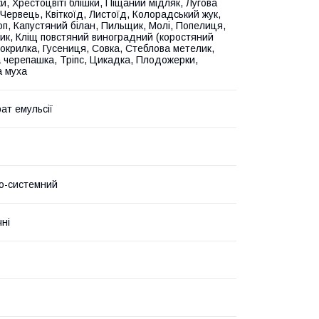
и, Хрестоцвіті блішки, Піщаний мідляк, Лугова
Червець, Квіткоїд, Листоїд, Колорадський жук,
лоп, Капустяний білан, Пильщик, Молі, Попелиця,
ик, Кліщ повстяний виноградний (коростяний
локрилка, Гусениця, Совка, Стеблова метелик,
 черепашка, Тріпс, Цикадка, Плодожерки,
 муха
ат емульсії
о-системний
чні