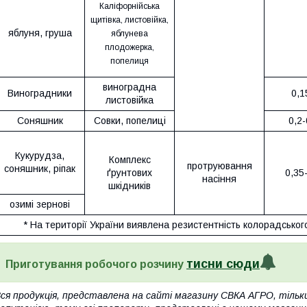
Каліфорнійська
щитівка, листовійка,
яблуня, груша
яблунева
плодожерка,
попелиця
виноградна
Виноградники
0,1
листовійка
Соняшник
Совки, попелиці
0,2-
Кукурудза,
Комплекс
протруювання
соняшник, ріпак
ґрунтових
0,35-
насіння
шкідників
озимі зернові
* На території України виявлена резистентність колорадськог
тисни сюди
Приготування робочого розчину
ся продукція, представлена на сайті магазину СВКА АГРО, тільк