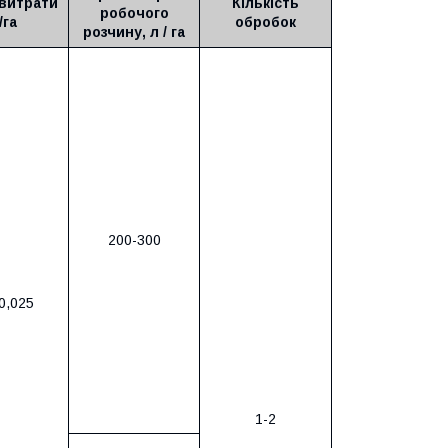
витрати
Кількість
робочого
/га
обробок
розчину, л / га
200-300
0,025
1-2