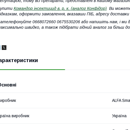
епутацією, тому всі препарати, представлені в нашому магазині 
Купити
Командор інсектицид в. р. к. (аналог Конфідор)
Ви можете 
ідказкам, оформити замовлення, вказавши ПІБ, адресу доставки
ателефонуйте 0668072660 0675530206 або напишіть нам, і ми
аксимально швидко, а також підібрати гідний аналог за більш 
арактеристики
Основні
иробник
ALFA Sma
раїна виробник
Україна