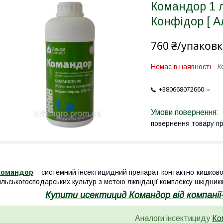
Командор 1 л
Конфідор [ А
760 ₴/упаковк
Немає в наявності
К
+380668072660
повернення товару п
Командор
– системний інсектицидний препарат контактно-кишково
ільськогосподарських культур з метою ліквідації комплексу шкідникі
Купити исектицид Командор від компанії
Аналоги інсектициду
Ко