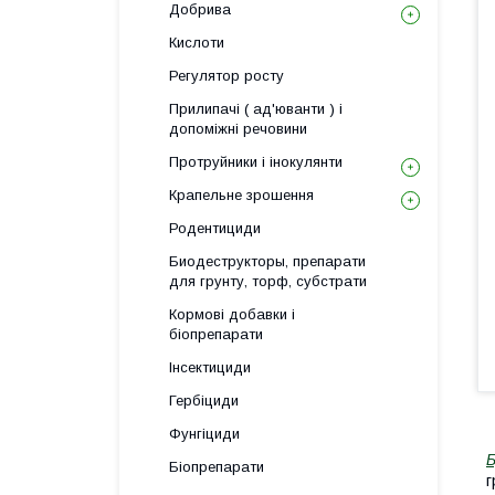
Добрива
Кислоти
Регулятор росту
Прилипачі ( ад'юванти ) і
допоміжні речовини
Протруйники і інокулянти
Крапельне зрошення
Родентициди
Биодеструкторы, препарати
для грунту, торф, субстрати
Кормові добавки і
біопрепарати
Інсектициди
Гербіциди
Фунгіциди
Біопрепарати
г