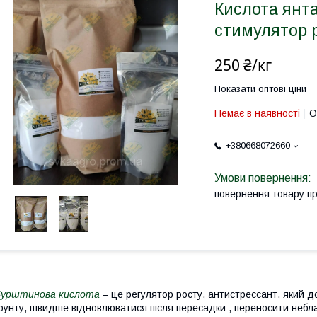
Кислота янта
стимулятор 
250 ₴/кг
Показати оптові ціни
Немає в наявності
О
+380668072660
повернення товару п
Бурштинова кислота
– це регулятор росту, антистрессант, який 
рунту, швидше відновлюватися після пересадки , переносити небла