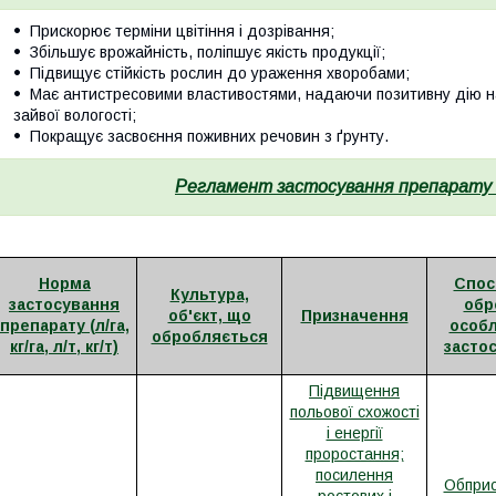
Прискорює терміни цвітіння і дозрівання;
Збільшує врожайність, поліпшує якість продукції;
Підвищує стійкість рослин до ураження хворобами;
Має антистресовими властивостями, надаючи позитивну дію на 
зайвої вологості;
Покращує засвоєння поживних речовин з ґрунту.
Регламент застосування препарату
Норма
Спосі
Культура,
застосування
обр
об'єкт, що
Призначення
препарату (л/га,
особл
обробляється
кг/га, л/т, кг/т)
засто
Підвищення
польової схожості
і енергії
проростання;
посилення
Обприс