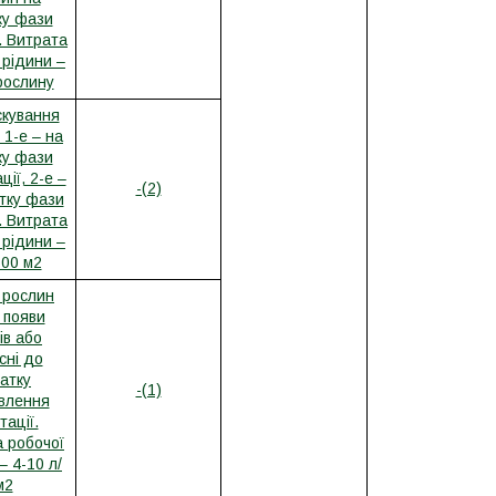
ку фази
. Витрата
 рідини –
рослину
кування
 1-е – на
ку фази
ції, 2-е –
-(2)
тку фази
. Витрата
 рідини –
100 м2
 рослин
 появи
ів або
сні до
атку
-(1)
влення
тації.
 робочої
– 4-10 л/
м2