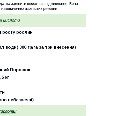
здатна замінити вносяться підживлення. Вона
у накопиченню азотистих речовин.
ї кислоти
улятори росту рослин
гр на 20л води( 300 гр/га за три внесення)
орозчинний Порошок
 0,5 кг
оти
мірно небезпечні)
кислоти: