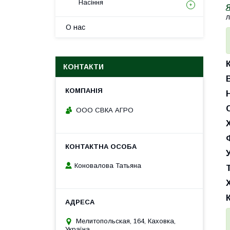
Насіння
л
О нас
КОНТАКТИ
С
ООО СВКА АГРО
Х
Коновалова Татьяна
Мелитопольская, 164, Каховка,
Україна