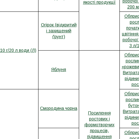
робочої
якості продукції
200 м
Обприс
росл
Огірок (відкритий
почат
і захищений
цвітіння
ґрунт)
робочої
3 л/
10 г/20 л води (Л)
Обприс
рослин
«рожеви
Яблуня
Витрата
рідини 
рос
Обприс
рослин
бутон
Смородина чорна
Витрата
Посилення
рідини 
ростових і
рос
формотворчих
процесів,
Обприс
підвищення
росл