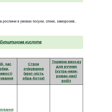
рослини в умовах посухи, спеки, заморозків,
 Бурштинова кислота
Терміни виходу
б, час
Строк
для ручних
обки,
очікування
(хутра-низи-
ивості
(крат-ність
роман-них)
сування
обра-боток)
робіт
кування