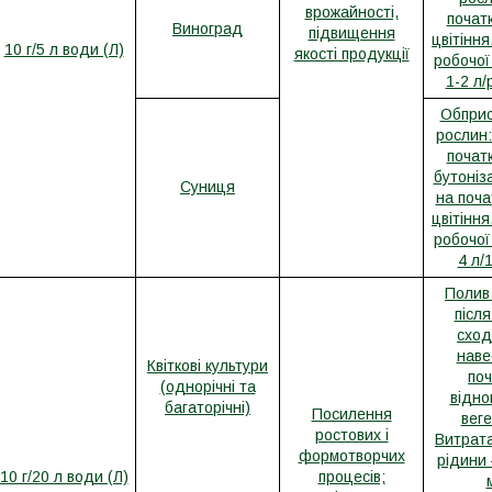
врожайності,
почат
Виноград
підвищення
цвітіння
10 г/5 л води (Л)
якості продукції
робочої
1-2 л/
Обприс
рослин:
почат
бутоніза
Суниця
на поча
цвітіння
робочої
4 л/
Полив
після
сход
наве
Квіткові культури
поч
(однорічні та
відно
багаторічні)
Посилення
веге
ростових і
Витрата
формотворчих
рідини 
10 г/20 л води (Л)
процесів;