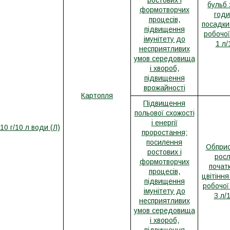
ростових і
бульб 
формотворчих
годи
процесів,
посадки
підвищення
робочої
імунітету до
1 л/
несприятливих
умов середовища
і хвороб,
підвищення
врожайності
Картопля
Підвищення
польової схожості
і енергії
10 г/10 л води (Л)
проростання;
посилення
Обприс
ростових і
росл
формотворчих
почат
процесів,
цвітіння
підвищення
робочої
імунітету до
3 л/
несприятливих
умов середовища
і хвороб,