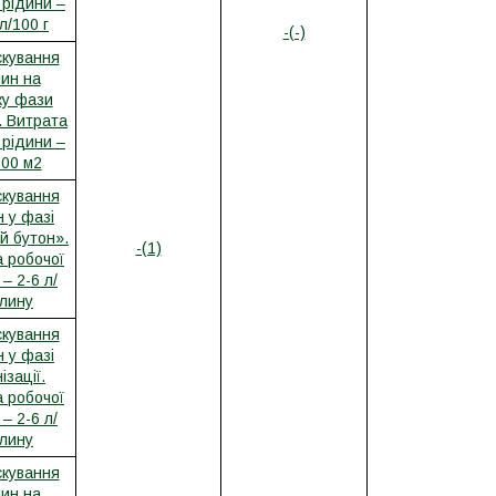
 рідини –
л/100 г
-(-)
кування
ин на
ку фази
. Витрата
 рідини –
100 м2
кування
 у фазі
й бутон».
-(1)
 робочої
– 2-6 л/
лину
кування
 у фазі
ізації.
 робочої
– 2-6 л/
лину
кування
ин на