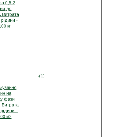
за 0,5-2
ни до
. Витрата
 рідини -
100 кг
-(1)
кування
ин на
ку фази
. Витрата
 рідини –
100 м2