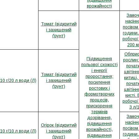
підвищення
врожайності
Замоч
насінн
Томат (відкритий
посівом
і захищений
години.
ґрунт)
робочої
200 м
Обприс
Підвищення
рослин:
польової схожості
почат
і енергії
цвітінн
Томат (відкритий
проростання;
китиці,
10 г/20 л води (Л)
і захищений
посилення
почат
ґрунт)
ростових і
цвітінн
формотворчих
кисті.
процесів,
робочої
прискорення
3 л/
термінів
Замоч
дозрівання,
насінн
підвищення
Огірок (відкритий
посівом
врожайності,
10 г/10 л води (Л)
і захищений
години.
підвищення
ґрунт)