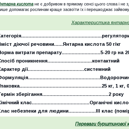
Янтарна кислота
не є добривом в прямому сенсі цього слова і не 
ише допомагає рослинам краще засвоїти їх і перешкоджає зайвом
Характеристика янтарно
Категорія
........................................................рег
Вміст діючої речовини
......Янтарна кислота 50 г/кг
Норма витрати препарату
...........................5-20 
посіб проникнення...............................контактний
арактер дії.......................................системний
Формуляція
..................................................Вод
Упаковка
.........................................................25 кг, 1 кг,
Термін зберігання
..............................................2 року
Хімічний клас
........................................Органічні кисл
Клас небезпеки
для людини...................ІІІ клас (по
Переваги бурштинової 