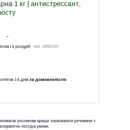
рна 1 кг | антистрессант,
росту
птом і в роздріб
Код:
18062103
ротягом 14 днів
за домовленістю
допомагає рослинам краще засвоювати речовини з
гоприятне погодні умови.