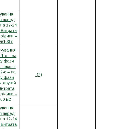
ування
я перед
 на 12-24
 Витрата
 рідини –
л/100 г
кування
 1-е – на
ку фази
я першої
 2-е – на
-(2)
ку фази
я другий
 Витрата
 рідини –
100 м2
ування
я перед
 на 12-24
 Витрата