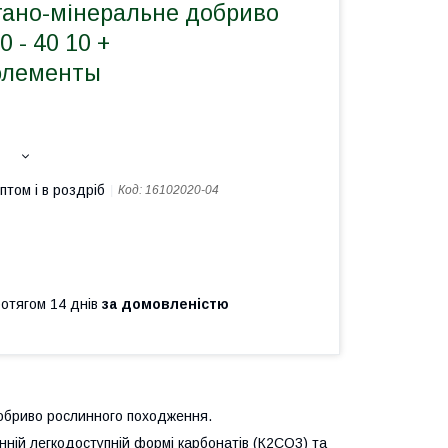
гано-мінеральне добриво
0 - 40 10 +
элементы
птом і в роздріб
Код:
16102020-04
ротягом 14 днів
за домовленістю
добриво рослинного походження.
нній легкодоступній формі карбонатів (К2СО3) та