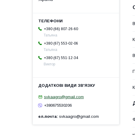
В
+380 (66) 807-26-60
Татьяна
К
+380 (67) 553-02-06
Татьяна
В
+380 (67) 551-12-34
Виктор
П
К
svkaagro@gmail.com
+380675530206
ел.почта
svkaagro@gmail.com