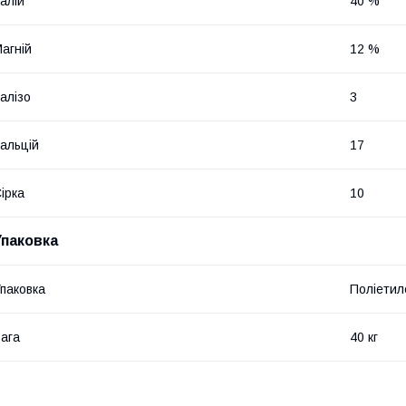
алій
40 %
агній
12 %
алізо
3
альцій
17
ірка
10
Упаковка
паковка
Поліетил
ага
40 кг