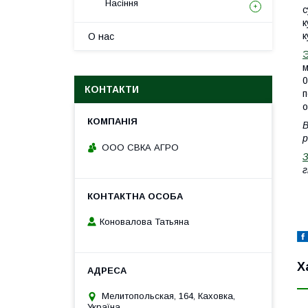
Насіння
с
к
к
О нас
Э
м
0
КОНТАКТИ
п
о
В
р
ООО СВКА АГРО
г
Коновалова Татьяна
Х
Мелитопольская, 164, Каховка,
Україна