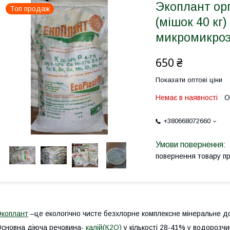
Экоплант ор
Топ продаж
(мішок 40 кг) 
микромикро
650 ₴
Показати оптові ціни
Немає в наявності
О
+380668072660
повернення товару п
коплант
–це екологічно чисте безхлорне комплексне мінеральне 
сновна діюча речовина-
калій(К2О)
у кількості 28-41% у водорозчи