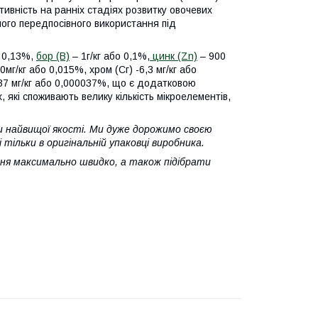
ивність на ранніх стадіях розвитку овочевих
ного передпосівного використання під
о 0,13%,
бор (В)
– 1г/кг або 0,1%,
цинк (Zn)
– 900
мг/кг або 0,015%, хром (Сг) -6,3 мг/кг або
,37 мг/кг або 0,000037%, що є додатковою
 які споживають велику кількість мікроелементів,
и найвищої якості. Ми дуже дорожимо своєю
тільки в оригінальній упаковці виробника.
ня максимально швидко, а також підібрати