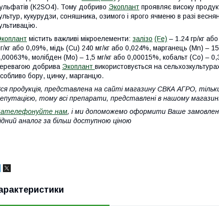
ульфатів (К2ЅО4). Тому добриво
Экоплант
проявляє високу продукт
ультур, кукурудзи, соняшника, озимого і ярого ячменю в разі весня
ультивацію.
коплант
містить важливі мікроелементи:
залізо
(Fe)
– 1.24 гр/кг аб
г/кг або 0,09%, мідь (Cu) 240 мг/кг або 0,024%, марганець (Mn) – 150
,00063%, молібден (Мо) – 1,5 мг/кг або 0,00015%, кобальт (Со) – 0
еревагою добрива
Экоплант
використовується на сельхозкультурах,
собливо бору, цинку, марганцю.
ся продукція, представлена на сайті магазину СВКА АГРО, тільк
епутацією, тому всі препарати, представлені в нашому магазині 
Зателефонуйте нам
, і ми допоможемо оформити Ваше замовлен
ідний аналог за більш доступною ціною
арактеристики