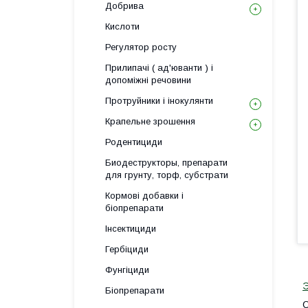
Добрива
Кислоти
Регулятор росту
Прилипачі ( ад'юванти ) і
допоміжні речовини
Протруйники і інокулянти
Крапельне зрошення
Родентициди
Биодеструкторы, препарати
для грунту, торф, субстрати
Кормові добавки і
біопрепарати
Інсектициди
Гербіциди
Фунгіциди
Э
Біопрепарати
О