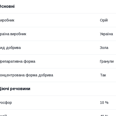
Основні
иробник
Орій
раїна виробник
Україна
ид добрива
Зола
репаративна форма
Гранули
онцентрована форма добрива
Так
Діючі речовини
Фосфор
10 %