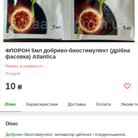
ФЛОРОН 5мл добриво-биостимулянт (дрібна
фасовка) Atlantica
Немає в наявності
Роздріб
10
₴
Опис
Характеристики
Доставка
Оплата
Умови п
Опис
Добриво
-биостимулянт, активатор цвітіння і плодоношення .