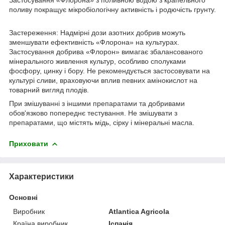
поливу покращує мікробіологічну активність і родючість грунту.
Застереження: Надмірні дози азотних добрив можуть
зменшувати ефективність «Флорона» на культурах.
Застосування добрива «Флорон» вимагає збалансованого
мінерального живлення культур, особливо сполуками
фосфору, цинку і бору. Не рекомендується застосовувати на
культурі сливи, враховуючи вплив певних амінокислот на
товарний вигляд плодів.
При змішуванні з іншими препаратами та добривами
обов'язково попереднє тестування. Не змішувати з
препаратами, що містять мідь, сірку і мінеральні масла.
Приховати
Характеристики
Основні
Виробник
Atlantica Agricola
Країна виробник
Іспанія