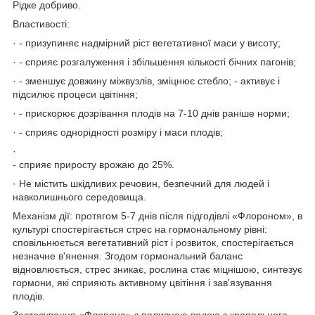
Рідке добриво.
Властивості:
· - призупиняє надмірний ріст вегетативної маси у висоту;
· - сприяє розгалуження і збільшення кількості бічних пагонів;
· - зменшує довжину міжвузлів, зміцнює стебло; - активує і
підсилює процеси цвітіння;
· - прискорює дозрівання плодів на 7-10 днів раніше норми;
· - сприяє однорідності розміру і маси плодів;
·
- сприяє приросту врожаю до 25%.
· Не містить шкідливих речовин, безпечний для людей і
навколишнього середовища.
Механізм дії: протягом 5-7 днів після підгодівлі «Флороном», в
культурі спостерігається стрес на гормональному рівні:
сповільнюється вегетативний ріст і розвиток, спостерігається
незначне в'янення. Згодом гормональний баланс
відновлюється, стрес зникає, рослина стає міцнішою, синтезує
гормони, які сприяють активному цвітіння і зав'язування
плодів.
Застосування «Флорона» з поливною водою з крапельного