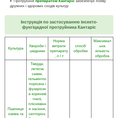
Протруєння
препаратом Кантаріс
забезпечує появу
дружних і здорових сходів культур
Інструкція по застосуванню
інсекто-
фунгіцидної протруйника Кантаріс
Норма
Максимал
Хвороби і
витрати
спосіб
ьна
Культура
шкідники
препарату
обробки
кількість
, л / т
обробок
Тверда,
летюча
сажки,
гельмінтос
поріозна і
фузаріозн
а кореневі
гнилі,
пліснявінн
Пшениця
я насіння,
озима та
септоріоз.