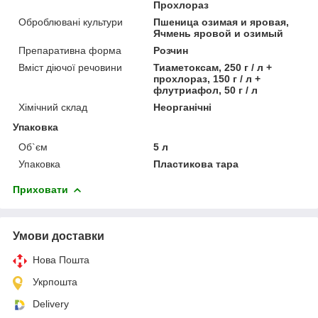
Прохлораз
Оброблювані культури
Пшеница озимая и яровая,
Ячмень яровой и озимый
Препаративна форма
Розчин
Вміст діючої речовини
Тиаметоксам, 250 г / л +
прохлораз, 150 г / л +
флутриафол, 50 г / л
Хімічний склад
Неорганічні
Упаковка
Об`єм
5 л
Упаковка
Пластикова тара
Приховати
Умови доставки
Нова Пошта
Укрпошта
Delivery