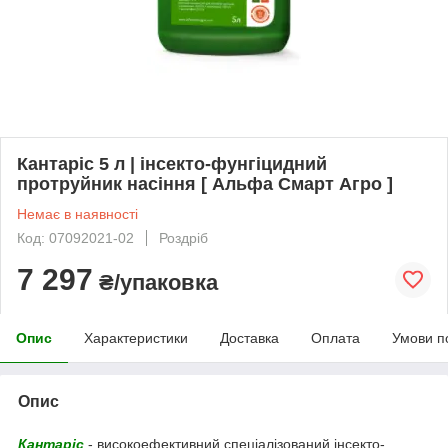
Кантаріс 5 л | інсекто-фунгіцидний
протруйник насіння [ Альфа Смарт Агро ]
Немає в наявності
Код: 07092021-02
Роздріб
7 297
₴/упаковка
Опис
Характеристики
Доставка
Оплата
Умови п
Опис
Кантаріс
- високоефективний спеціалізований інсекто-