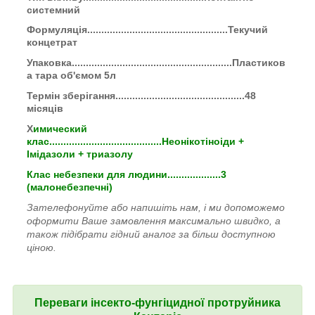
системний
Формуляція
..................................................Текучий
концетрат
Упаковка
.........................................................Пластиков
а тара об'ємом 5л
Термін зберігання
..............................................48
місяців
Х
имический
клас
........................................Неонікотіноіди +
Імідазоли + триазолу
Клас небезпеки
для людини...................3
(малонебезпечні)
Зателефонуйте або напишіть нам, і ми допоможемо
оформити Ваше замовлення максимально швидко, а
також підібрати гідний аналог за більш доступною
ціною.
Переваги
інсекто-фунгіцидної протруйника