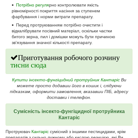
Потрібно регуля
рно контролювати якість
рівномірності покриття насіння за ступенем
фарбування і норми витрати препарату.
Перед протруюванням потрібно очистити і
відкалібрувати посівний матеріал, оскільки частки
битого зерна, пил і домішки можуть бути причиною
зв'язування значної кількості препарату.
Приготування робочого розчину
тисни сю
д
а
Купити інсекто-фунгіцидний протруйник Кантаріс
Ви
можете просто додавши його в кошик і, слідуючи
підказкам, оформити замовлення, вказавши ПІБ, адресу
доставки і телефон.
Сумісність
інсекто-фунгіцидної протруйника
Кантаріс
Протруювач
Кантаріс
сумісний з іншими пестицидами, крім
препаратів з сильно лужному або кислою реакцією, які Ви