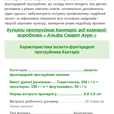
фунгіцидний протруйник, до складу якого входять три діючих
речовини з різних хімічних класів, оптимально доповнюють
один одного і забезпечують потужну профілактику, надійний
захист та ефективне лікування всіх основних шкідників і
хвороб зернових культур, знижуючи ризик недобору врожаю
Купити протруйник Кантаріс від компанії-
виробника « Альфа Смарт Агро »
Характеристика інсекто-фунгіцидної
протруйника Кантаріс
Категорія
................................................
........інсекто-
фунгіцидний протруйник насіння
Вміст діючої речовини
......Тіаметоксам, 250 г / л +
прохлораз, 150 г / л + флутриафол, 50 г / л
Норма витрати препарату
...........................0,8-1,0 л/т
Витрата робочого розчину
..........................10 літрів на
тонну насіння
Тип впливу
...........................................Контактно-