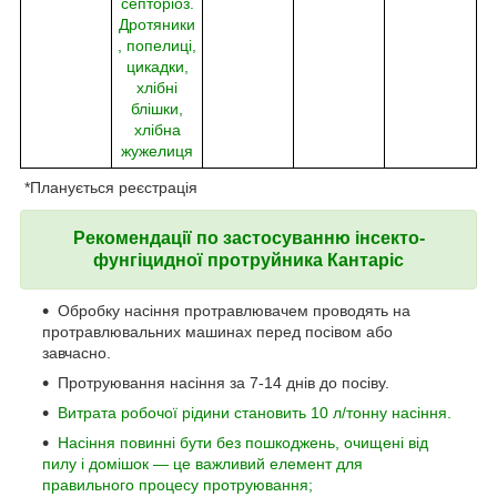
септоріоз.
Дротяники
, попелиці,
цикадки,
хлібні
блішки,
хлібна
жужелиця
*Планується реєстрація
Рекомендації по застосуванню
інсекто-
фунгіцидної протруйника Кантаріс
Обробку насіння протравлювачем проводять на
протравлювальних машинах перед посівом або
завчасно.
Протруювання насіння за 7-14 днів до посіву.
Витрата робочої рідини становить 10 л/тонну насіння.
Насіння повинні бути без пошкоджень, очищені від
пилу і домішок — це важливий елемент для
правильного процесу протруювання;