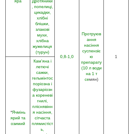
яра
Дротяники
, попелиці,
цикадки,
хлібні
блішки,
злакові
Протруюв
мухи,
ання
хлібна
насіння
жужелиця
суспензіє
(турун)
0,8-1,0
ю
1
Кам'яна і
препарату
летючі
(10 л води
сажки,
на 1 т
гельмінтос
се
мян)
поріозна і
фузаріозн
а кореневі
гнилі,
пліснявінн
*
Ячмінь
я насіння,
ярий та
сітчаста
озимий
плямистіст
ь,