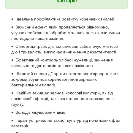
Кантаріс
Ідеальна профілактика розвитку кореневих гнилей.
Захисний ефект, який проявляється рівномірно,
усуває необхідність обробки молодих посівів, знижуючи
пестицидне навантаження;
Синергізм трьох діючих речовин забезпечує миттєве
дію і тривалість, виключає виникнення резистентності
Ефективний контроль хлібної жужелиці, зниження
чисельності дротяників та інших шкідників
Широкий спектр дії проти патогенних мікроорганізмів,
зокрема збудників кореневої гнилі зернових
бактеріальної етіології.
Надійно захищає зернові колосові культури, як від
насіннєвої інфекції, так і від вторинного зараження з
грунту.
Володіє лікувальним дією.
Гарантує тривалий захист культур від початкових фаз
вегетації.