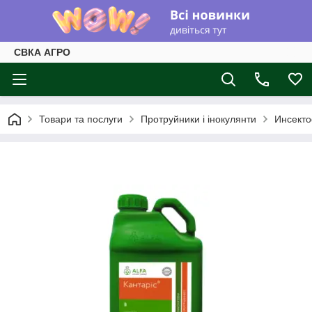
СВКА АГРО
Товари та послуги
Протруйники і інокулянти
Инсекто