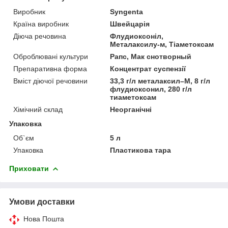
Виробник
Syngenta
Країна виробник
Швейцарія
Діюча речовина
Флудиоксоніл,
Металаксилу-м, Тіаметоксам
Оброблювані культури
Рапс, Мак снотворный
Препаративна форма
Концентрат суспензії
Вміст діючої речовини
33,3 г/л металаксил–М, 8 г/л
флудиоксонил, 280 г/л
тиаметоксам
Хімічний склад
Неорганічні
Упаковка
Об`єм
5 л
Упаковка
Пластикова тара
Приховати
Умови доставки
Нова Пошта