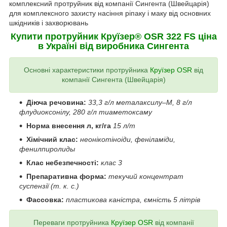
комплексний протруйник від компанії Сингента (Швейцарія)
для комплексного захисту насіння ріпаку і маку від основних
шкідників і захворювань
Купити протруйник Круїзер® ОSR 322 FS ціна
в Україні від виробника Сингента
Основні характеристики протруйника
Круїзер OSR
від
компанії Сингента (Швейцарія)
Діюча речовина:
33,3 г/л металаксилу–М, 8 г/л
флудиоксонілу,
280 г/л тиаметоксаму
Норма внесення л, кг/га
15 л/т
Хімічний клас:
неонікотіноіди, феніламіди,
фенилпиролиды
Клас небезпечності:
клас 3
Препаративна форма:
текучий концентрат
суспензії (т. к. с.)
Фассовка:
пластикова каністра, ємність 5 літрів
Переваги протруйника
Круїзер OSR
від компанії