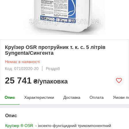
Круїзер OSR протруйник т. к. с. 5 літрів
Syngenta/Сингента
Немає в наявності
Код: 07102020-20
Роздріб
25 741
₴/упаковка
Опис
Характеристики
Доставка
Оплата
Умови п
Опис
Круїзер ® OSR
- інсекто-фунгіцидний трикомпонентний