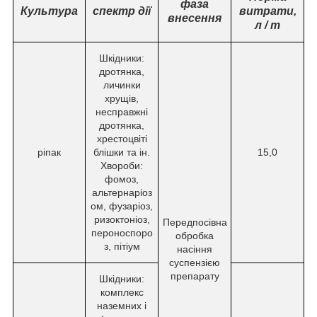
фаза
Культура
спектр дії
витрати,
внесення
л / т
Шкідники:
дротянка,
личинки
хрущів,
несправжні
дротянка,
хрестоцвіті
ріпак
блішки та ін.
15,0
Хвороби:
фомоз,
альтернаріоз
ом, фузаріоз,
ризоктоніоз,
Передпосівна
пероноспоро
обробка
з, пітіум
насіння
суспензією
препарату
Шкідники:
комплекс
наземних і