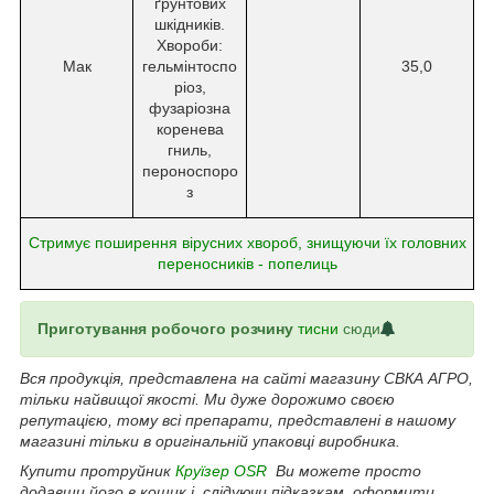
ґрунтових
шкідників.
Хвороби:
Мак
гельмінтоспо
35,0
ріоз,
фузаріозна
коренева
гниль,
пероноспоро
з
Стримує поширення вірусних хвороб, знищуючи їх головних
переносників - попелиць
Приготування робочого розчину
тисни
сюди
Вся продукція, представлена на сайті магазину СВКА АГРО,
тільки найвищої якості. Ми дуже дорожимо своєю
репутацією, тому всі препарати, представлені в нашому
магазині тільки в оригінальній упаковці виробника.
Купити протруйник
Круїзер OSR
Ви можете просто
додавши його в кошик і, слідуючи підказкам, оформити