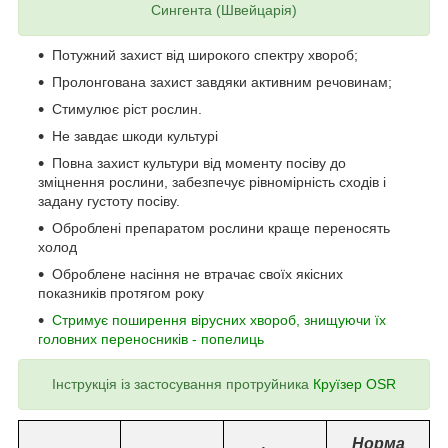
Сингента (Швейцарія)
Потужний захист від широкого спектру хвороб;
Пролонгована захист завдяки активним речовинам;
Стимулює ріст рослин.
Не завдає шкоди культурі
Повна захист культури від моменту посіву до
зміцнення рослини, забезпечує рівномірність сходів і
задану густоту посіву.
Оброблені препаратом рослини краще переносять
холод
Оброблене насіння не втрачає своїх якісних
показників протягом року
Стримує поширення вірусних хвороб, знищуючи їх
головних переносників - попелиць
Інструкція із застосування протруйника
Круїзер OSR
Норма