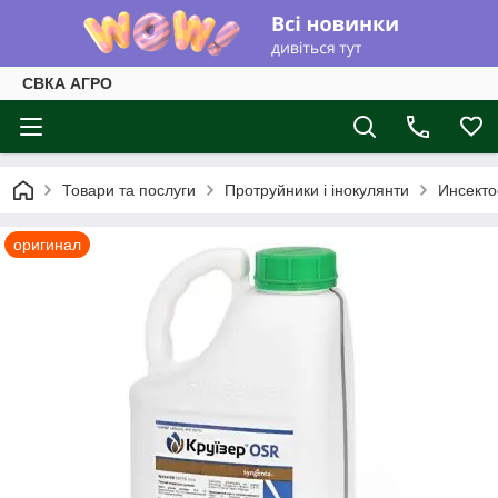
СВКА АГРО
Товари та послуги
Протруйники і інокулянти
Инсекто
оригинал