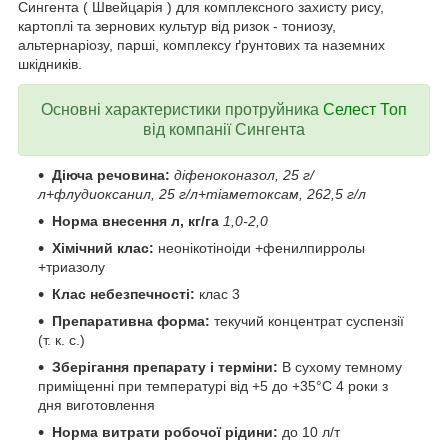
Сингента ( Швейцарія ) для комплексного захисту рису,
картоплі та зернових культур від ризок - тониозу,
альтернаріозу, парші, комплексу ґрунтових та наземних
шкідників.
Основні характеристики протруйника
Селест Топ
від компанії Сингента
Діюча речовина:
діфеноконазол, 25 г/
л+флудиоксанил, 25 г/л+тіаметоксам, 262,5 г/л
Норма внесення л, кг/га
1,0-2,0
Хімічний клас:
неонікотіноіди +фенилпирролы
+триазолу
Клас небезпечності:
клас 3
Препаративна форма:
текучий концентрат суспензії
(т. к. с.)
Зберігання препарату і терміни:
В сухому темному
приміщенні при температурі від +5 до +35°С 4 роки з
дня виготовлення
Норма витрати робочої рідини:
до 10 л/т