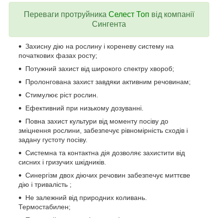
Переваги протруйника
Селест Топ
від компанії
Сингента
Захисну дію на рослину і кореневу систему на
початкових фазах росту;
Потужний захист від широкого спектру хвороб;
Пролонгована захист завдяки активним речовинам;
Стимулює ріст рослин.
Ефективний при низькому дозуванні.
Повна захист культури від моменту посіву до
зміцнення рослини, забезпечує рівномірність сходів і
задану густоту посіву.
Системна та контактна дія дозволяє захистити від
сисних і гризучих шкідників.
Синергізм двох діючих речовин забезпечує миттєве
дію і тривалість ;
Не залежний від природних коливань.
Термостабилен;