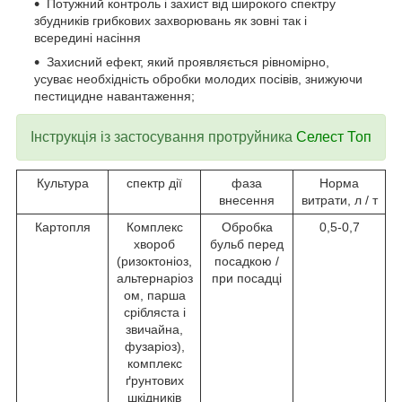
Потужний контроль і захист від широкого спектру
збудників грибкових захворювань як зовні так і
всередині насіння
Захисний ефект, який проявляється рівномірно,
усуває необхідність обробки молодих посівів, знижуючи
пестицидне навантаження;
Інструкція із застосування
протруйника
Селест Топ
Культура
спектр дії
фаза
Норма
внесення
витрати, л / т
Картопля
Комплекс
Обробка
0,5-0,7
хвороб
бульб перед
(ризоктоніоз,
посадкою /
альтернаріоз
при посадці
ом, парша
срібляста і
звичайна,
фузаріоз),
комплекс
ґрунтових
шкідників