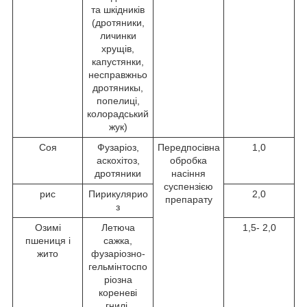
та шкідників
(дротяники,
личинки
хрущів,
капустянки,
несправжньо
дротяникы,
попелиці,
колорадський
жук)
Соя
Фузаріоз,
Передпосівна
1,0
аскохітоз,
обробка
дротяники
насіння
суспензією
рис
Пирикулярио
2,0
препарату
з
Озимі
Летюча
1,5- 2,0
пшениця і
сажка,
жито
фузаріозно-
гельмінтоспо
ріозна
кореневі
гнилі,