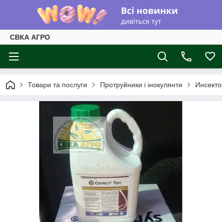
СВКА АГРО
Товари та послуги
Протруйники і інокулянти
Инсекто