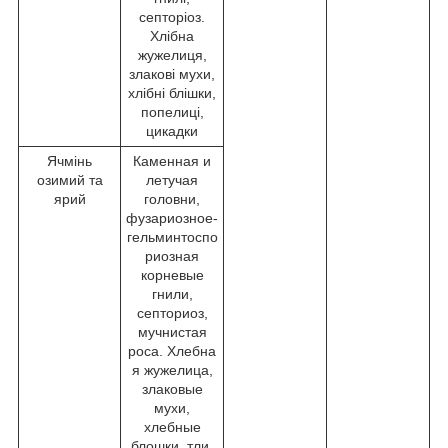
септоріоз.
Хлібна
жужелиця,
злакові мухи,
хлібні блішки,
попелиці,
цикадки
Ячмінь
Каменная и
озимий та
летучая
ярий
головни,
фузариозное-
гельминтоспо
риозная
корневые
гнили,
септориоз,
мучнистая
роса. Хлебна
я жужелица,
злаковые
мухи,
хлебные
блошки, тли,