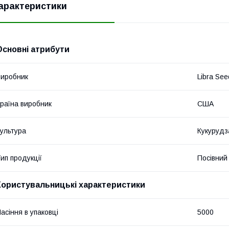
арактеристики
Основні атрибути
иробник
Libra Se
раїна виробник
США
ультура
Кукурудз
ип продукції
Посівний 
Користувальницькі характеристики
асіння в упаковці
5000