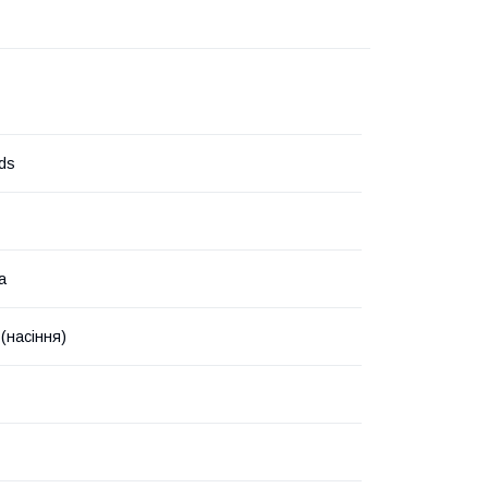
eds
а
(насіння)