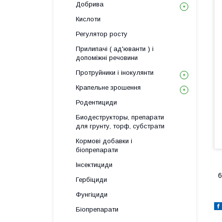
Добрива
Кислоти
Регулятор росту
Прилипачі ( ад'юванти ) і
допоміжні речовини
Протруйники і інокулянти
Крапельне зрошення
Родентициди
Биодеструкторы, препарати
для грунту, торф, субстрати
Кормові добавки і
біопрепарати
Інсектициди
6
Гербіциди
Фунгіциди
Біопрепарати