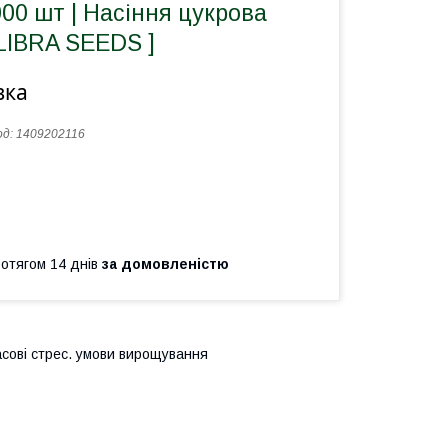
00 шт | Насіння цукрова
 LIBRA SEEDS ]
вка
од:
1409202116
ротягом 14 днів
за домовленістю
асові стрес. умови вирощування