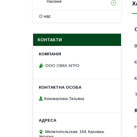
Насіння
Х
О нас
КОНТАКТИ
В
К
ООО СВКА АГРО
К
Т
Коновалова Татьяна
Н
Мелитопольская, 164, Каховка,
Україна