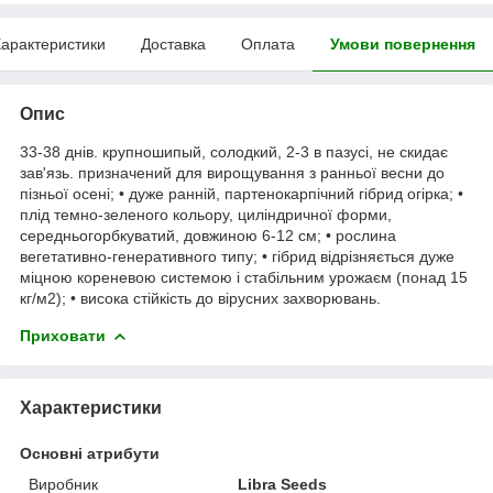
арактеристики
Доставка
Оплата
Умови повернення
Опис
33-38 днів. крупношипый, солодкий, 2-3 в пазусі, не скидає
зав'язь. призначений для вирощування з ранньої весни до
пізньої осені; • дуже ранній, партенокарпічний гібрид огірка; •
плід темно-зеленого кольору, циліндричної форми,
середньогорбкуватий, довжиною 6-12 см; • рослина
вегетативно-генеративного типу; • гібрид відрізняється дуже
міцною кореневою системою і стабільним урожаєм (понад 15
кг/м2); • висока стійкість до вірусних захворювань.
Приховати
Характеристики
Основні атрибути
Виробник
Libra Seeds