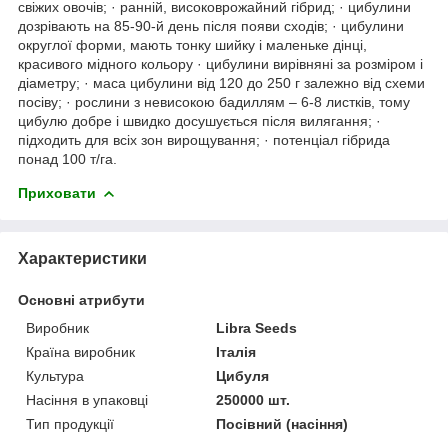
свіжих овочів; · ранній, високоврожайний гібрид; · цибулини
дозрівають на 85-90-й день після появи сходів; · цибулини
округлої форми, мають тонку шийку і маленьке дінці,
красивого мідного кольору · цибулини вирівняні за розміром і
діаметру; · маса цибулини від 120 до 250 г залежно від схеми
посіву; · рослини з невисокою бадиллям – 6-8 листків, тому
цибулю добре і швидко досушується після вилягання; ·
підходить для всіх зон вирощування; · потенціал гібрида
понад 100 т/га.
Приховати
Характеристики
Основні атрибути
Виробник
Libra Seeds
Країна виробник
Італія
Культура
Цибуля
Насіння в упаковці
250000 шт.
Тип продукції
Посівний (насіння)