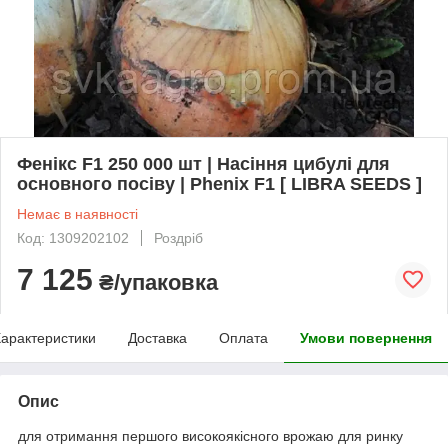
Фенікс F1 250 000 шт | Насіння цибулі для
основного посіву | Phenix F1 [ LIBRA SEEDS ]
Немає в наявності
Код: 1309202102
Роздріб
7 125
₴/упаковка
арактеристики
Доставка
Оплата
Умови повернення
Опис
для отримання першого високоякісного врожаю для ринку