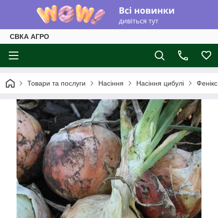
СВКА АГРО
Товари та послуги
Насіння
Насіння цибулі
Фенікс