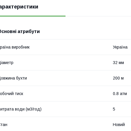
арактеристики
Основні атрибути
раїна виробник
Україна
іаметр
32 мм
овжина бухти
200 м
обочий тиск
0.8 атм
итрата води (м3/год)
5
Стан
Новий