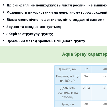
Дрібні краплі не пошкоджують листя рослин і не змінюю
Можливість використання на невеликому городі/садовій 
Більш економічне і ефективне, ніж стандартні системи 
Зручно та швидко монтується;
Зберігає структуру грунту;
Ідеальний метод зрошення піщаного грунту.
Aqua Spray
характер
Діаметр, мм
32
40
Витрата, м3/год
3-7
4-
на 100 м/п
Дальність
2.5-4
3-
розпилу, м на
сторону
Крок, см
40
40