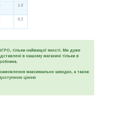
8
1.0
2
0.2
АГРО, тільки найвищої якості. Ми дуже
дставлені в нашому магазині тільки в
робника.
замовлення максимально швидко, а також
ш доступною ціною