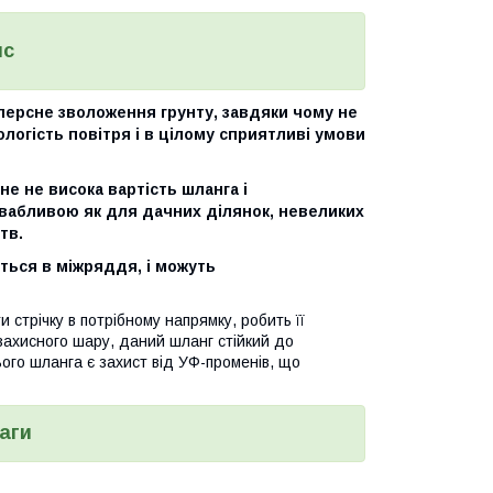
ис
персне зволоження грунту, завдяки чому не
логість повітря і в цілому сприятливі умови
не не висока вартість шланга і
вабливою як для дачних ділянок, невеликих
тв.
ться в міжряддя, і можуть
 стрічку в потрібному напрямку, робить її
захисного шару, даний шланг стійкий до
ого шланга є захист від УФ-променів, що
аги