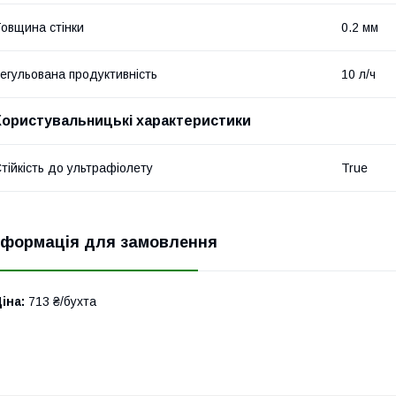
овщина стінки
0.2 мм
егульована продуктивність
10 л/ч
Користувальницькі характеристики
тійкість до ультрафіолету
True
нформація для замовлення
іна:
713 ₴/бухта