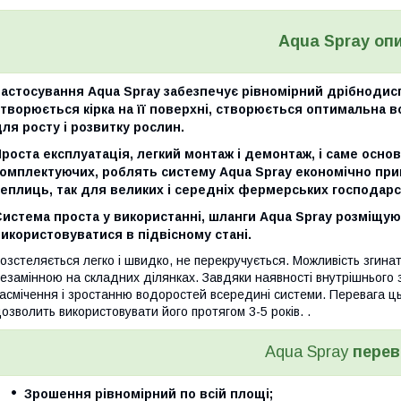
Aqua Spray
оп
Застосування Aqua Spray забезпечує рівномірний дрібнодис
творюється кірка на її поверхні, створюється оптимальна во
ля росту і розвитку рослин.
роста експлуатація, легкий монтаж і демонтаж, і саме основ
комплектуючих, роблять систему Aqua Spray економічно при
еплиць, так для великих і середніх фермерських господарс
истема проста у використанні, шланги Aqua Spray розміщую
икористовуватися в підвісному стані.
озстеляється легко і швидко, не перекручується. Можливість згинати
езамінною на складних ділянках. Завдяки наявності внутрішнього 
асмічення і зростанню водоростей всередині системи. Перевага ць
озволить використовувати його протягом 3-5 років. .
Aqua Spray
перев
Зрошення рівномірний по всій площі;