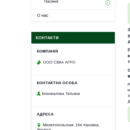
Насіння
О нас
у
КОНТАКТИ
д
П
т
ООО СВКА АГРО
С
в
Р
н
Коновалова Татьяна
з
д
Мелитопольская, 164, Каховка,
Україна