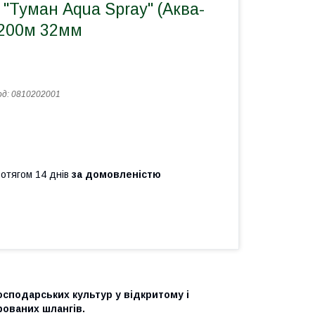
"Туман Aqua Spray" (Аква-
 200м 32мм
од:
0810202001
ротягом 14 днів
за домовленістю
сподарських культур у відкритому і
ованих шлангів.