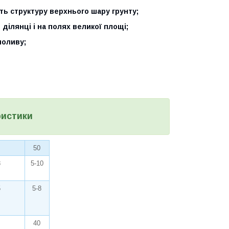
ть структуру верхнього шару грунту;
ділянці і на полях великої площі;
поливу;
истики
50
8
5-10
5
5-8
40