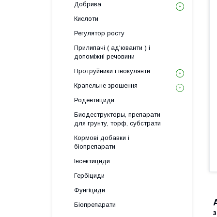
Добрива
Кислоти
Регулятор росту
Прилипачі ( ад'юванти ) і
допоміжні речовини
Протруйники і інокулянти
Крапельне зрошення
Родентициди
Биодеструкторы, препарати
для грунту, торф, субстрати
Кормові добавки і
біопрепарати
Інсектициди
Гербіциди
Фунгіциди
Біопрепарати