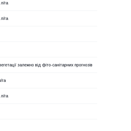
 л/га
 л/га
вегетації залежно від фіто-санітарних прогнозів
л/га
 л/га