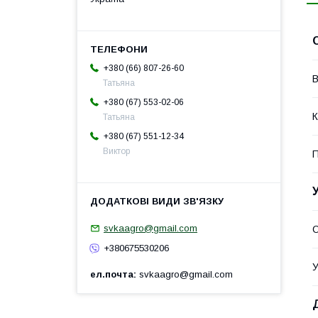
+380 (66) 807-26-60
В
Татьяна
+380 (67) 553-02-06
К
Татьяна
+380 (67) 551-12-34
Виктор
П
svkaagro@gmail.com
О
+380675530206
У
ел.почта
svkaagro@gmail.com