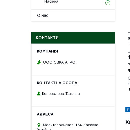
Насіння
О нас
Е
КОНТАКТИ
а
і
Е
ф
ООО СВКА АГРО
Р
я
О
к
н
Коновалова Татьяна
Х
Мелитопольская, 164, Каховка,
Україна