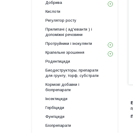
Добрива
Кислоти
Регулятор росту
Прилипачі ( ад'юванти ) і
допоміжні речовини
Протруйники і інокулянти
Крапельне зрошення
Родентициди
Биодеструкторы, препарати
для грунту, торф, субстрати
Кормові добавки і
біопрепарати
Інсектициди
Гербіциди
п
Фунгіциди
Біопрепарати