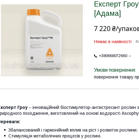
Експерт Гроу
[Адама]
7 220 ₴/упако
Немає в наявності
К
+380668072660
повернення товару п
Експерт Гроу
– інноваційний біостимулятор-антистресант рослин з
риродного походження, виготовлений на основі водорості Ascophy
Переваги:
Збалансований і гармонійний вплив на ріст і розвиток рослини.
Стимуляція метаболічних процесів у рослині.