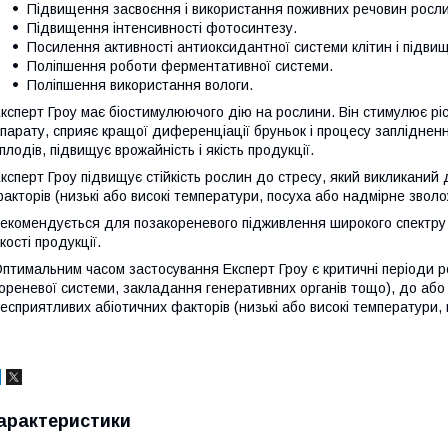
Підвищення засвоєння і використання поживних речовин росл
Підвищення інтенсивності фотосинтезу.
Посилення активності антиоксидантної системи клітин і підвищ
Поліпшення роботи ферментативної системи.
Поліпшення використання вологи.
ксперт Гроу має біостимулюючого дію на рослини. Він стимулює ріст
парату, сприяє кращої диференціації бруньок і процесу запліднен
 плодів, підвищує врожайність і якість продукції.
ксперт Гроу підвищує стійкість рослин до стресу, який викликаний
акторів (низькі або високі температури, посуха або надмірне зволо
екомендується для позакореневого підживлення широкого спектру к
кості продукції.
птимальним часом застосування Експерт Гроу є критичні періоди р
ореневої системи, закладання генеративних органів тощо), до або 
есприятливих абіотичних факторів (низькі або високі температури, 
арактеристики