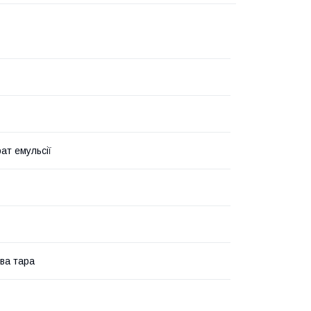
ат емульсії
ва тара