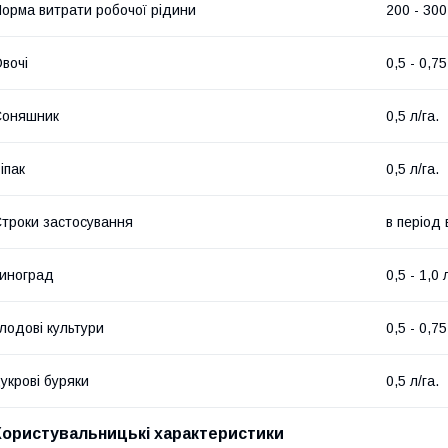
орма витрати робочої рідини
200 - 300
вочі
0,5 - 0,75
Соняшник
0,5 л/га.
іпак
0,5 л/га.
троки застосування
в період 
иноград
0,5 - 1,0 
лодові культури
0,5 - 0,75
укрові буряки
0,5 л/га.
Користувальницькі характеристики