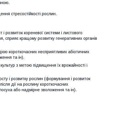
иною.
ення стресостійкості рослин.
 і розвиток кореневої системи і листового
ня, сприяє кращому розвитку генеративних органів
 дією короткочасних несприятливих абіотичних
ження та ін).
ультур з метою підвищення їх врожайності і
осту і розвитку рослин (формування і розвиток
після дії на рослину короткочасних
посуха або надмірне зволоження та ін).