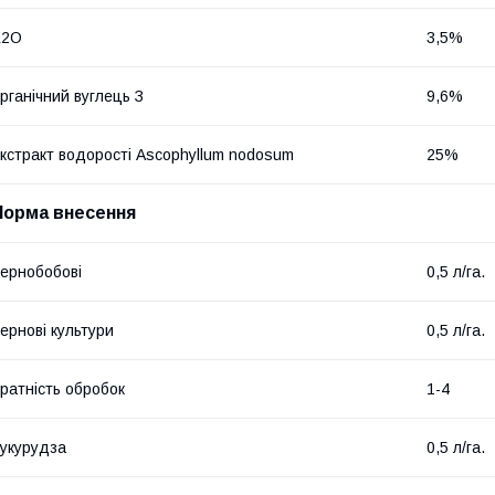
K2O
3,5%
рганічний вуглець З
9,6%
кстракт водорості Ascophyllum nodosum
25%
Норма внесення
ернобобові
0,5 л/га.
ернові культури
0,5 л/га.
ратність обробок
1-4
укурудза
0,5 л/га.