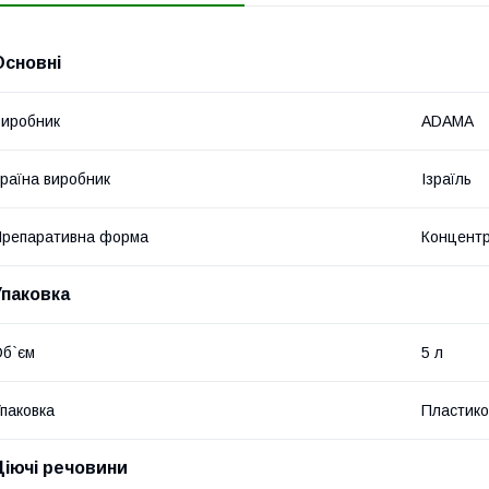
Основні
иробник
ADAMA
раїна виробник
Ізраїль
репаративна форма
Концентр
Упаковка
б`єм
5 л
паковка
Пластико
Діючі речовини