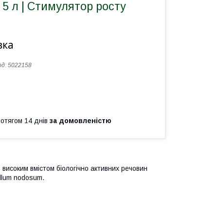
 5 л | Стимулятор росту
вка
од:
5022158
ротягом 14 днів
за домовленістю
 високим вмістом біологічно активних речовин
llum nodosum.