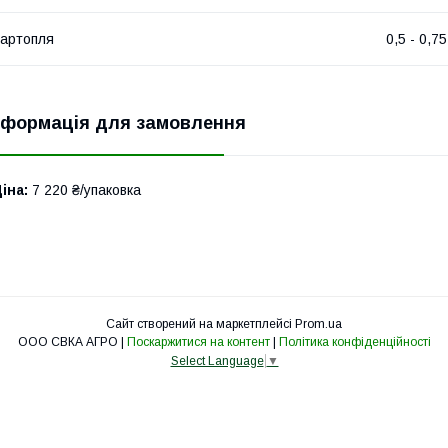
артопля
0,5 - 0,75
нформація для замовлення
іна:
7 220 ₴/упаковка
Сайт створений на маркетплейсі
Prom.ua
ООО СВКА АГРО |
Поскаржитися на контент
|
Політика конфіденційності
Select Language
▼