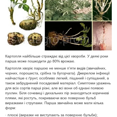
Картопля найбільше страждає від цієї хвороби. У деякі роки
парша може пошкодити до 80% врожаю.
Картопля хворіє паршою не менше п'яти видів (звичайних,
чорних, порошиста, срібна та бугорчата). Джерелом інфекції
найчастіше є ґрунт, особливо легкий, піщаний і супіщаний, а
також забруднений посадковий матеріал. Симптоми уражень
для всіх сортів парші різні, але всі вони об єднані появою
пухлин. Біля сочевиці і дихальних пір знаходяться коричневі
плями, які ростуть, покриваючи всю поверхню бульб
виразками і струпами. Парша звичайна може мати кілька
форм:
· плоскі (виразки не виступають за поверхню бульби);