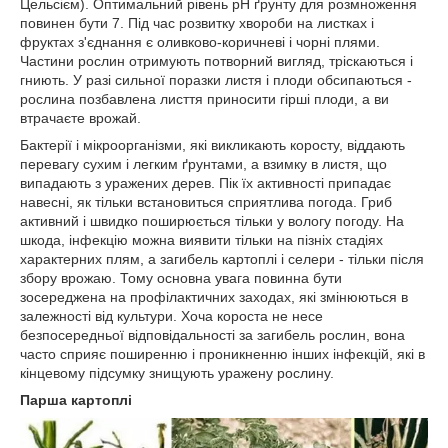
Цельсієм). Оптимальний рівень рН ґрунту для розмноження
повинен бути 7. Під час розвитку хвороби на листках і
фруктах з'єднання є оливково-коричневі і чорні плями.
Частини рослин отримують потворний вигляд, тріскаються і
гниють. У разі сильної поразки листя і плоди обсипаються -
рослина позбавлена лисття приносити гірші плоди, а ви
втрачаєте врожай.
Бактерії і мікроорганізми, які викликають коросту, віддають
перевагу сухим і легким ґрунтами, а взимку в листя, що
випадають з уражених дерев. Пік їх активності припадає
навесні, як тільки встановиться сприятлива погода. Гриб
активний і швидко поширюється тільки у вологу погоду. На
шкода, інфекцію можна виявити тільки на пізніх стадіях
характерних плям, а загибель картоплі і селери - тільки після
збору врожаю. Тому основна увага повинна бути
зосереджена на профілактичних заходах, які змінюються в
залежності від культури. Хоча короста не несе
безпосередньої відповідальності за загибель рослин, вона
часто сприяє поширенню і проникненню інших інфекцій, які в
кінцевому підсумку знищують уражену рослину.
Парша картоплі