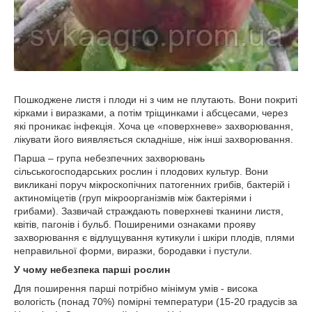
Пошкоджене листя і плоди ні з чим не плутають. Вони покриті
кірками і виразками, а потім тріщинками і абсцесами, через
які проникає інфекція. Хоча це «поверхневе» захворювання,
лікувати його виявляється складніше, ніж інші захворювання.
Парша – група небезпечних захворювань
сільськогосподарських рослин і плодових культур. Вони
викликані поруч мікроскопічних патогенних грибів, бактерій і
актиноміцетів (груп мікроорганізмів між бактеріями і
грибами). Зазвичай страждають поверхневі тканини листя,
квітів, пагонів і бульб. Поширеними ознаками прояву
захворювання є відлущування кутикули і шкіри плодів, плями
неправильної форми, виразки, бородавки і пустули.
У чому небезпека парші рослин
Для поширення парші потрібно мінімум умів - висока
вологість (понад 70%) помірні температури (15-20 градусів за