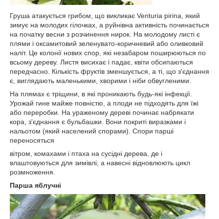
Груша атакується грибом, що викликає Venturia pirina, який
зимує на молодих гілочках, а руйнівна активність починається
на початку весни з розчинення нирок. На молодому листі є
плями і оксамитовий зеленувато-коричневий або оливковий
наліт. Це колонії нових спор, які незабаром поширюються по
всьому дереву. Листя висихає і падає, квіти обсипаються
передчасно. Кількість фруктів зменшується, а ті, що з'єднання
є, виглядають маленькими, хворими і ніби обвугленими.
На плямах є тріщини, в які проникають будь-які інфекції.
Урожай гине майже повністю, а плоди не підходять для їжі
або переробки. На ураженому дереві починає набрякати
кора, з'єднання є бульбашки. Вони покриті виразками і
нальотом (який населений спорами). Спори парші
переносяться
вітром, комахами і птаха на сусідні дерева, де і
влаштовуються для зимівлі, а навесні відновлюють цикл
розмноження.
Парша яблучні