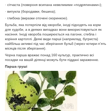
· сітчаста (поверхня всипана невеликими «подряпинами»);
· випукла (бородавки, бешиха);
· глибока (виразки оточені скоринкою).
Бульба, яка потерпіли від хвороби, іноді підходять на корм
для худоби, а в деяких випадках вони використовуються як
насіння. Іноді хвороба поширюється на пагони, стебла і
коріння картоплі. Деякі види парші (наприклад, бугриста)
найбільш активні під час зберігання бульб (через чотири-п'ять
місяців після зберігання).
Чорна парша вражає понад 160 культур, практично всі
посадки на вашій ділянці можуть бути піддані зараженню.
П
арш
а
груші