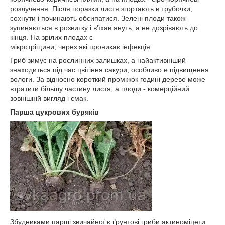
розлучення. Після поразки листя згортають в трубочки,
сохнути і починають обсипатися. Зелені плоди також
зупиняються в розвитку і в'їхав януть, а не дозрівають до
кінця. На зрілих плодах є
мікротріщини, через які проникає інфекція.
Гриб зимує на рослинних залишках, а найактивніший
знаходиться під час цвітіння сакури, особливо е підвищення
вологи. За відносно короткий проміжок годині дерево може
втратити більшу частину листя, а плоди - комерційний
зовнішній вигляд і смак.
Парша цукрових буряків
Збудниками парші звичайної є ґрунтові гриби актиноміцети::