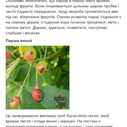
Особливо небезпечно, що парша в першу чергу вражає
молоді фрукти. Вони покриваються щільним шаром пробки і
часто падають передчасно. Іноді хвороба проявляється вже
під час зберігання фруктів. Ознаки розвитку парші з'єднання є
на самому дереві: з годиною кора починає тріскатися, квіти і
пагони зів'ялі. Дерево, здається, плавитися, поступово
слабшає і висихає.
Парша вишні
Це захворювання викликає гриб Karaculinia cerasi, який
вражає листя і плоди вишні і черешні. На листках є
коричнево-коричневі плями, а на плодах - сіро-коричневі