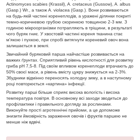
Actinomyces scabies (Krassil), A. cretaceus (Gussow), A. albus
(Gasp.) Wr., а також A. violacea (Gasp.). Вони розвиваються
на будь-якій частині коренеплодів, а уражені ділянки покриті
темно-коричневою грубою скоринкою товщиною 2-3 мм. З
годиною мікроорганізми потрапляють в тріщини, в результаті
чого буряк гниє. У хвостовій частині кореня тканина стає
м'якою і пухкою, при спробі витягнути кореневий овоч вона
залишається в землі.
Звичайний буряковий парша найчастіше розвивається на
важких ґрунтах. Сприятливий рівень кислотності для розвитку
гриба рН 7,5-8. Під своїм впливом коренеплоди втрачають до
50% своєї маси, а рівень вмісту цукру знижується на 2-3%.
Збудники відмінно переносять холодну зиму, а в наступному
році повторюється «картина» інфекції.
Розвитку парші більше сприяє висока вологість і висока
температура повітря. В основному всі заходи зводиться до
профілактики і правильного догляду за рослинами.
Виконуйте прості агротехнічні прийоми, а це допоможе
знизити ймовірність зараження овочів і фруктів паршею не
менше ніж вдвічі.