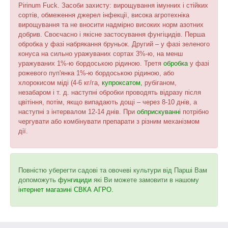
Pirinum Fuck. Засоби захисту: вирощування імунних і стійких
сортів, обмеження джерел інфекції, висока агротехніка
вирощування та не вносити надмірно високих норм азотних
добрив. Своєчасно і якісне застосування фунгіцидів. Перша
обробка у фазі набрякання бруньок. Другий – у фазі зеленого
конуса на сильно уражуваних сортах 3%-ю, на менш
уражуваних 1%-ю бордоською рідиною. Третя
обробка
у фазі
рожевого пуп'янка 1%-ю бордоською рідиною, або
хлорокисом міді (4-6 кг/га,
купроксатом,
рубіганом,
незабаром і т. д. наступні обробки проводять відразу після
цвітіння, потім, якщо випадають дощі – через 8-10 днів, а
наступні з інтервалом 12-14 днів. При
обприскуванні
потрібно
чергувати або комбінувати препарати з різним механізмом
дії.
Повністю уберегти садові та овочеві культури від Парші Вам
допоможуть
фунгициди
які Ви можете замовити в нашому
інтернет магазині СВКА АГРО.