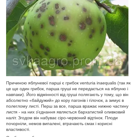
Причиною яблуневої парші є грибок venturia inaequalis (так як
це ще один грибок, парша груші не передається на яблуню і
навпаки). Його відмінності від груші полягають у тому, що він
абсолютно «байдужий» до кору пагонів і гілочок, а зимує в
полеглому листі. Перш за все, парша вражає нижню частину
листя - на них з'єднання являється бархатистий оливковий
наліт. Згодом він набуває сіро-червоний відтінок. Плоди
почорніли, немов випалені, втрачають смак і корисні
властивості.