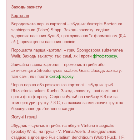
Заходь захисту
Картопля
Бородавчата парша картоплі – збудник бактерія Bacterium
scabiegenum (Faber) Stapp. Заходь захисту: садіння
здорових насінних бульб, протруювання їх формаліном (0,4
л/т), прочищення насінних посівів.
Порошиста парша картоплі – гриб Spongospora subterranea
Wallr. Заходь захисту: такі самі, як і проти
фітофторозу.
Звичайна парша картоплі – променисті гриби або
актиноміцети Streptomyces scabies Guss. Заходь захисту:
такі самі, як і проти
фітофторозу.
Чорна парша або ризоктоніоз картоплі – збудник гриб
Rhizoctonia solami Kuehn. Заходь захисту: такі самі, як і
проти фітофторозу. Садіння бульб на глибину 6-8 см за
температури грунту 7-8 С, на важких запливаючих ґрунтах
боронування до з'явлення сходів.
Яблуні і груші
Збудник – сумчасті гриби: на яблуні Vtnturia inaegualis
(Gooke) Wint., на груші - V. Pirina Aderh. З конідіальною
стадією відповідно Fusicladium dendriticum (Wabr) Fuck. I F.