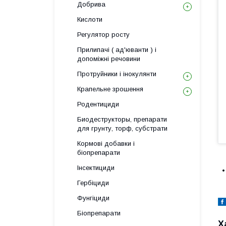
Добрива
Кислоти
Регулятор росту
Прилипачі ( ад'юванти ) і
допоміжні речовини
Протруйники і інокулянти
Крапельне зрошення
Родентициди
Биодеструкторы, препарати
для грунту, торф, субстрати
Кормові добавки і
біопрепарати
Інсектициди
•
Гербіциди
Фунгіциди
Біопрепарати
Х