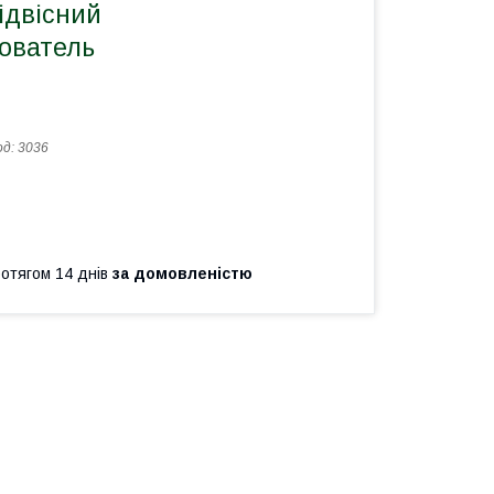
ідвісний
ователь
од:
3036
ротягом 14 днів
за домовленістю