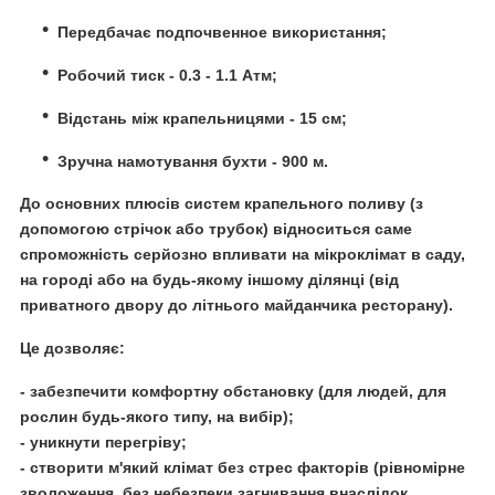
Передбачає подпочвенное використання;
Робочий тиск - 0.3 - 1.1 Атм;
Відстань між крапельницями - 15 см;
Зручна намотування бухти - 900 м.
До основних плюсів систем крапельного поливу (з
допомогою стрічок або трубок) відноситься саме
спроможність серйозно впливати на мікроклімат в саду,
на городі або на будь-якому іншому ділянці (від
приватного двору до літнього майданчика ресторану).
Це дозволяє:
- забезпечити комфортну обстановку (для людей, для
рослин будь-якого типу, на вибір);
- уникнути перегріву;
- створити м'який клімат без стрес факторів (рівномірне
зволоження, без небезпеки загнивання внаслідок